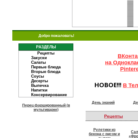
Добро пожаловать!
РАЗДЕЛЫ
Рецепты
ВКонта
Закуски
на Однокла
Салаты
Первые блюда
Pinter
Вторые блюда
Соусы
Десерты
НОВОЕ!!!
В Те
Выпечка
Напитки
Консервирование
День знаний
Де
Перец фаршированный (в
мультиварке)
Рецепты
Рулетики из
Сал
бекона с рисом и
«Фро