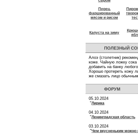
сыром
Перец,
Пирож
фаршированный
творо
мясом и рисом
тес
Крюшо
Капуста на зиму
ябл
ПОЛЕЗНЫЙ СО
Алоэ (столетник) рекомен
коже. Чайную ложку сока
добавить на банку любого
Хорошо протереть кожу л
же смазать лицо обычны
ФОРУМ
05.10.2024
"
Лирика
04.10.2024
"
Ленинградская область
03.10.2024
"
Чем вкусненьким можно 