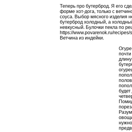
Теперь про бутерброд. Я его сде
форме хот-дога, только с ветчин
соуса. Выбор мясного изделия н
бутерброд холодный, а холодный
невкусный. Булочки пекла по ре
https://www.povarenok.ru/recipes
Ветчина из индейки.
Огуре
почти
длину
бутер
огуре
попол
полов
попол
будет
четве
Поми
порез
Разум
овощи
нужн
предв