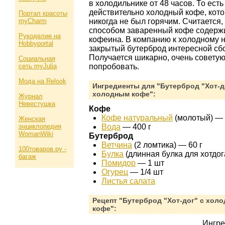
в холодильнике от 48 часов. То есть
действительно холодный кофе, кот
Портал красоты
myCharm
никогда не был горячим. Считается,
способом заваренный кофе содерж
Рукоделие на
кофеина. В компанию к холодному н
Hobbyportal
закрытый бутерброд интересной сб
Получается шикарно, очень совету
Социальная
сеть myJulia
попробовать.
Мода на Relook
Ингредиенты для "Бутерброд "Хот-д
холодным кофе":
Журнал
Невестушка
Кофе
Кофе натуральный
(молотый) —
Женская
энциклопедия
Вода
—
400 г
WomanWiki
Бутерброд
Ветчина
(2 ломтика) —
60 г
100товаров.ру -
Булка
(длинная булка для хотдо
багаж
Помидор
—
1 шт
Огурец
—
1/4 шт
Листья салата
Рецепт "Бутерброд "Хот-дог" с хол
кофе":
Ингр