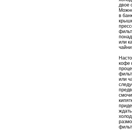
двое 
Можно
в бан
крышк
пресс
фильт
понад
или ка
чайни
Наст
кофе 
проце
фильт
или ч
следу
предв
смочи
кипят
приде
ждать
холод
размо
фильт