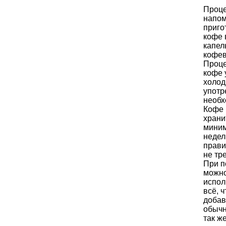
Проц
напом
приго
кофе 
капел
кофев
Проц
кофе 
холод
употр
необх
Кофе 
храни
мини
недел
прави
не тр
При п
можн
испол
всё, ч
добав
обычн
так же