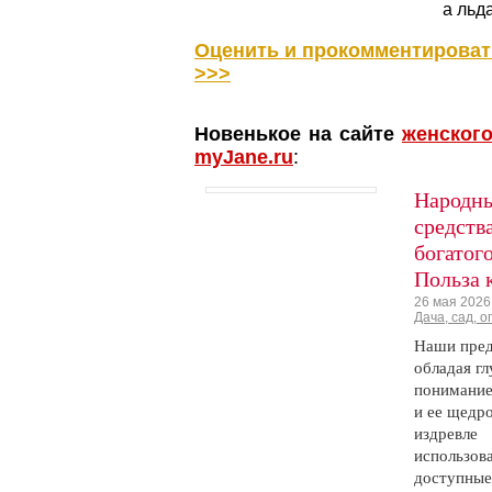
а льда
Оценить и прокомментироват
>>>
Новенькое на сайте
женског
myJane.ru
:
Народн
средств
богатог
Польза 
26 мая 2026
Дача, сад, о
Наши пред
обладая г
понимани
и ее щедро
издревле
использов
доступные