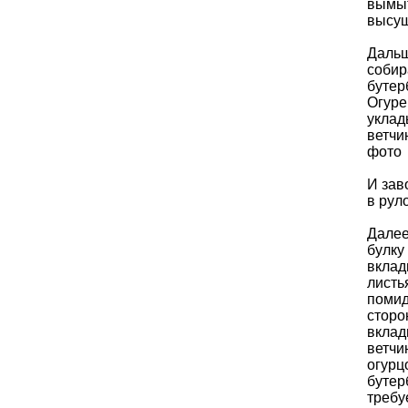
вымыт
высуш
Даль
соби
бутер
Огуре
уклад
ветчи
фото
И зав
в рул
Дале
булку
вкла
листь
помид
сторо
вкла
ветчи
огурц
бутер
требу