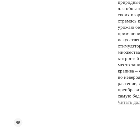
природные
для обога
своих ого
стремясь 
урожаю бе
применен
искусстве
стимулято
множества
хитростей
место зан
крапива –
но неверо
растение,
преобрази
самую бед
Читать да