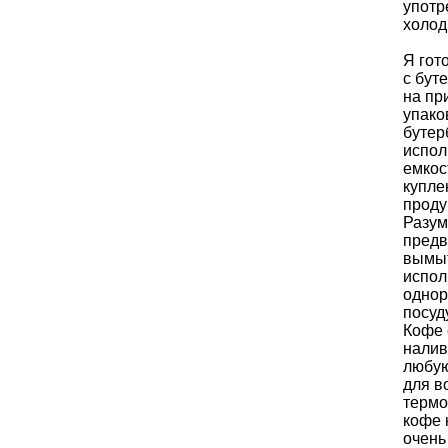
употр
холод
Я гот
с бут
на пр
упако
бутер
испол
емкос
купле
проду
Разум
предв
вымыт
испол
однор
посуд
Кофе 
налив
любую
для в
термо
кофе 
очень