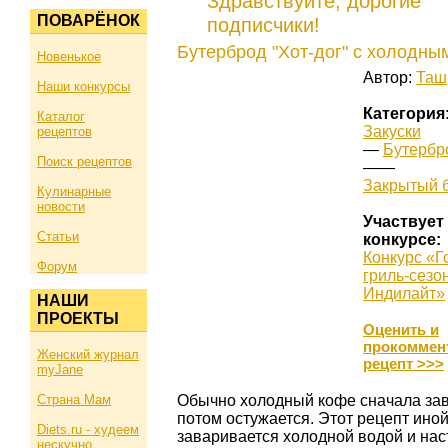
Здравствуйте, дорогие
ПОВАРЁНОК
подписчики!
Бутерброд "Хот-дог" с холодны
Новенькое
Автор:
Таш
Наши конкурсы
Категория
Каталог
Закуски
рецептов
—
Бутербр
Поиск рецептов
——
Закрытый 
Кулинарные
новости
Участвует
Статьи
конкурсе:
Конкурс «Г
Форум
гриль-сезон
Индилайт»
НАШИ
ПРОЕКТЫ
Оценить и
прокоммен
Женский журнал
рецепт >>>
myJane
Страна Мам
Обычно холодный кофе сначала зав
потом остужается. Этот рецепт иной
Diets.ru - худеем
заваривается холодной водой и нас
нескучно