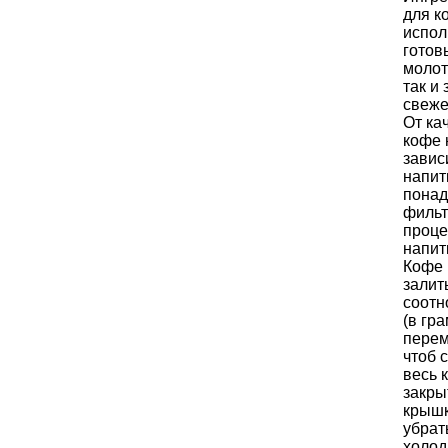
для к
испол
готов
молот
так и
свеже
От ка
кофе
завис
напит
понад
фильт
проц
напит
Кофе 
залит
соотн
(в гра
перем
чтоб 
весь 
закры
крышк
убрат
холод