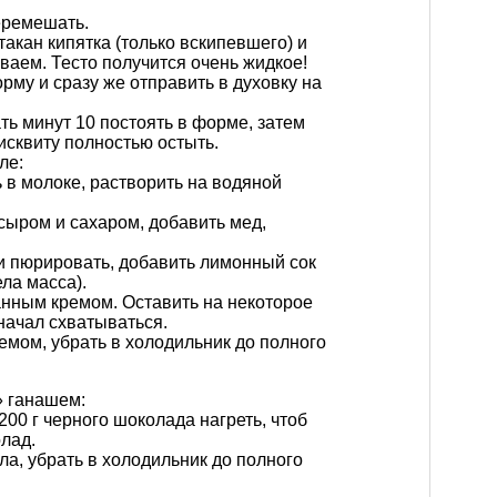
еремешать.
акан кипятка (только вскипевшего) и
аем. Тесто получится очень жидкое!
рму и сразу же отправить в духовку на
ть минут 10 постоять в форме, затем
исквиту полностью остыть.
ле:
 в молоке, растворить на водяной
сыром и сахаром, добавить мед,
и пюрировать, добавить лимонный сок
ла масса).
нным кремом. Оставить на некоторое
начал схватываться.
емом, убрать в холодильник до полного
» ганашем:
 200 г черного шоколада нагреть, чтоб
лад.
ла, убрать в холодильник до полного