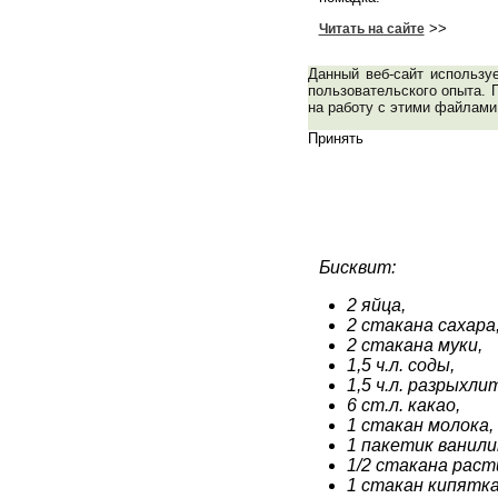
>>
Читать на сайте
Данный веб-сайт использу
пользовательского опыта. 
на работу с этими файлами
Принять
Бисквит:
2 яйца,
2 стакана сахара
2 стакана муки,
1,5 ч.л. соды,
1,5 ч.л. разрыхли
6 ст.л. какао,
1 стакан молока,
1 пакетик ванили
1/2 стакана раст
1 стакан кипятка