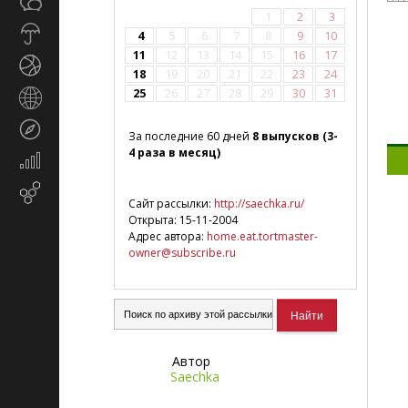
Общество
СМИ
1
2
3
Прогноз
4
5
6
7
8
9
10
погоды
11
12
13
14
15
16
17
Спорт
18
19
20
21
22
23
24
25
26
27
28
29
30
31
Страны
и
Туризм
регионы
За последние 60 дней
8 выпусков (3-
4 раза в месяц)
Экономика
и
Email-
финансы
Сайт рассылки:
http://saechka.ru/
маркетинг
Открыта: 15-11-2004
Адрес автора:
home.eat.tortmaster-
owner@subscribe.ru
Автор
Saechka