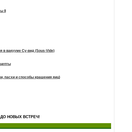
ы II
я в вакууме Су-вид (Sous-Vide)
цепты
чи, пасхи и способы крашения яиц)
ДО НОВЫХ ВСТРЕЧ!