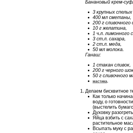
Банановый крем-суф
3 крупных спелых
400 мл сметаны,
200 г сливочного 
10 г желатина,
1 ч.л. лимонного с
3 ст.л. сахара,
2 ст.л. меда,
50 мл молока.
Ганаш:
1 стакан сливок,
200 г черного шо
50 г сливочного м
.
мастика
Делаем бисквитное т
Как только начина
воду, о готовнос
(выстелить бумаго
Духовку разогреть
Яйца взбить с са
растительное мас
Всыпать муку с ра