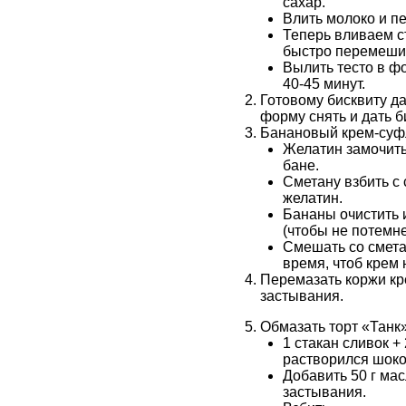
сахар.
Влить молоко и п
Теперь вливаем ст
быстро перемешив
Вылить тесто в фо
40-45 минут.
Готовому бисквиту да
форму снять и дать б
Банановый крем-суф
Желатин замочить
бане.
Сметану взбить с 
желатин.
Бананы очистить 
(чтобы не потемне
Смешать со смета
время, чтоб крем 
Перемазать коржи кр
застывания.
Обмазать торт «Танк
1 стакан сливок +
растворился шоко
Добавить 50 г мас
застывания.