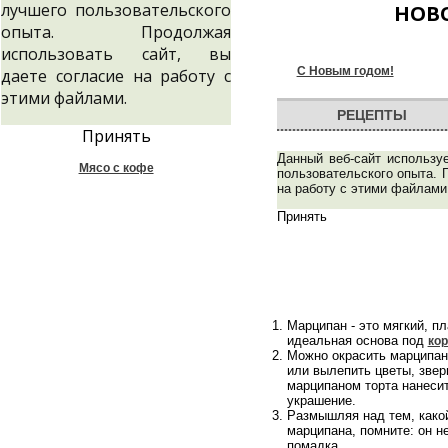
лучшего пользовательского
НОВО
опыта. Продолжая
использовать сайт, вы
С Новым годом!
даете согласие на работу с
этими файлами.
РЕЦЕПТЫ
Принять
Данный веб-сайт использу
Мясо с кофе
пользовательского опыта. 
на работу с этими файлами
Принять
Марципан - это мягкий, п
идеальная основа под
кор
Можно окрасить марципан 
или вылепить цветы, звер
марципаном торта нанесит
украшение.
Размышляя над тем, какой
марципана, помните: он не
помадка.