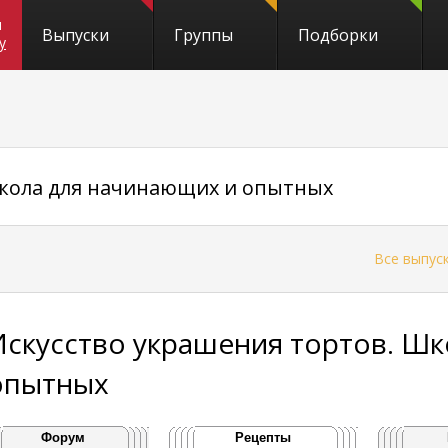
и
Выпуски
Группы
Подборки
y
Школа для начинающих и опытных
←
Все выпус
Искусство украшения тортов. Ш
опытных
Форум
Рецепты