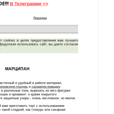
Е!!!
В Телеграмме >>
Лошадка
ет cookies в целях предоставления вам лучшего
Продолжая использовать сайт, вы даете согласие
.
МАРЦИПАН
ластичный и удобный в работе материал,
и
.
олевскую глазурь
сахарную помадку
в различные тона, вырезать из него фигурки
юшек и орнамент. о краям покрытого
е защипные узоры - очень несложное, но милое
 вам приготовить торт с использованием
 такой сладкий, как глазурь или сахарная