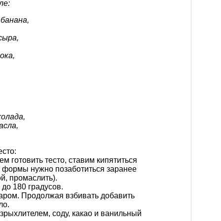
ле:
 банана,
сыра,
ока,
колада,
асла,
есто:
ем готовить тесто, ставим кипятиться
ти формы нужно позаботиться заранее
й, промаслить).
 до 180 градусов.
харом. Продолжая взбивать добавить
ло.
зрыхлителем, соду, какао и ванильный