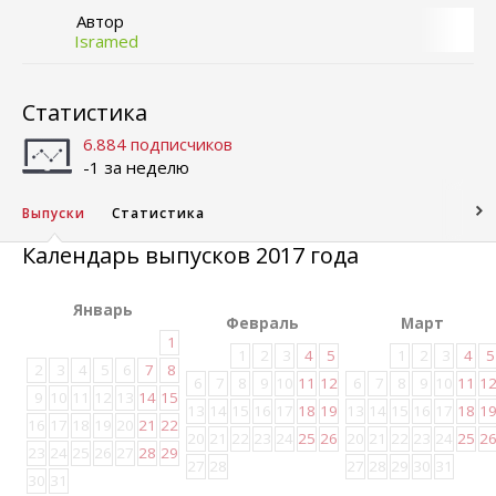
Автор
Isramed
Статистика
6.884 подписчиков
-1 за неделю
Выпуски
Статистика
Календарь выпусков 2017 года
Январь
Февраль
Март
1
1
2
3
4
5
1
2
3
4
5
2
3
4
5
6
7
8
6
7
8
9
10
11
12
6
7
8
9
10
11
1
9
10
11
12
13
14
15
13
14
15
16
17
18
19
13
14
15
16
17
18
1
16
17
18
19
20
21
22
20
21
22
23
24
25
26
20
21
22
23
24
25
2
23
24
25
26
27
28
29
27
28
27
28
29
30
31
30
31