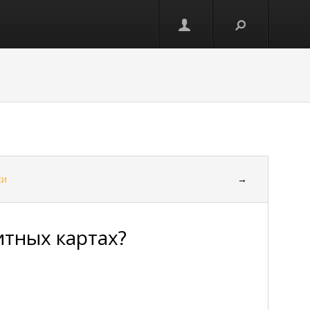
ки
→
итных картах?