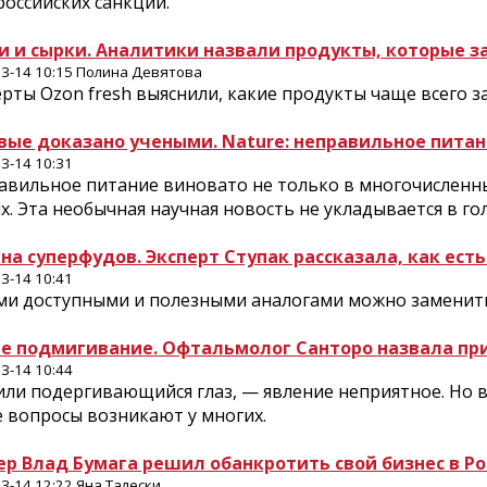
оссийских санкций.
и и сырки. Аналитики назвали продукты, которые 
3-14 10:15 Полина Девятова
рты Ozon fresh выяснили, какие продукты чаще всего з
вые доказано учеными. Nature: неправильное питан
3-14 10:31
авильное питание виновато не только в многочисленны
х. Эта необычная научная новость не укладывается в го
на суперфудов. Эксперт Ступак рассказала, как ест
3-14 10:41
ми доступными и полезными аналогами можно заменить
не подмигивание. Офтальмолог Санторо назвала пр
3-14 10:44
или подергивающийся глаз, — явление неприятное. Но 
е вопросы возникают у многих.
ер Влад Бумага решил обанкротить свой бизнес в Ро
3-14 12:22 Яна Талески