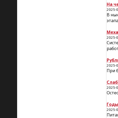
На ч
2025-0
В нын
этап
Меха
2025-0
Систе
работ
Рубл
2025-0
При б
Слаб
2025-0
Остео
Годы
2025-0
Пита