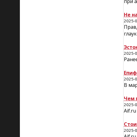
при а
Не н
2025-0
Правд
глау
Эсто
2025-0
Ране
Епиф
2025-0
В мар
Чем 
2025-0
Аif.r
Стои
2025-0
Аif.r