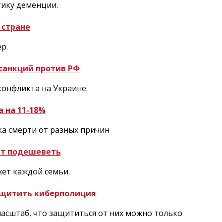
тику деменции.
 стране
р.
санкций против РФ
онфликта на Украине.
а на 11-18%
ка смерти от разных причин
ет подешеветь
ет каждой семьи.
ащитить киберполиция
асштаб, что защититься от них можно только