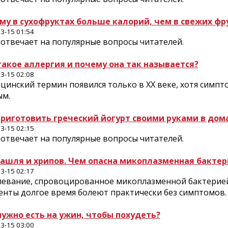
му в сухофруктах больше калорий, чем в свежих фр
3-15 01:54
u отвечает на популярные вопросы читателей.
такое аллергия и почему она так называется?
3-15 02:08
цинский термин появился только в ХХ веке, хотя симп
ым.
приготовить греческий йогурт своими руками в дом
3-15 02:15
u отвечает на популярные вопросы читателей.
кашля и хрипов. Чем опасна мико­плазменная бактер
3-15 02:17
левание, спровоцированное мико­плазменной бактерией
енты долгое время болеют практически без симптомов.
нужно есть на ужин, чтобы похудеть?
3-15 03:00