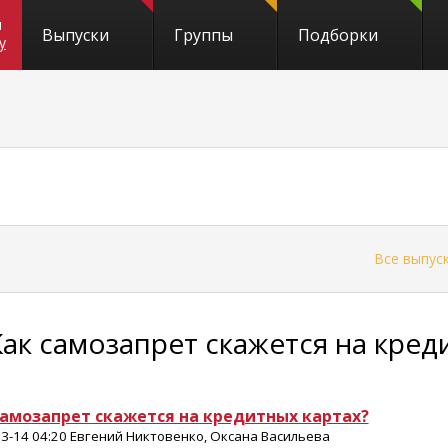
и
Выпуски
Группы
Подборки
y
←
Все выпус
Как самозапрет скажется на кред
самозапрет скажется на кредитных картах?
3-14 04:20 Евгений Никтовенко, Оксана Васильева