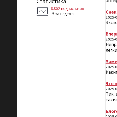
Статистика
антир
происходит
8.802 подписчиков
Снек
-5 за неделю
2025-0
Экспе
Впер
2025-0
Непр
легки
Заме
2025-0
Каки
Это 
2025-0
Тик, 
таки
Блог
2025-0