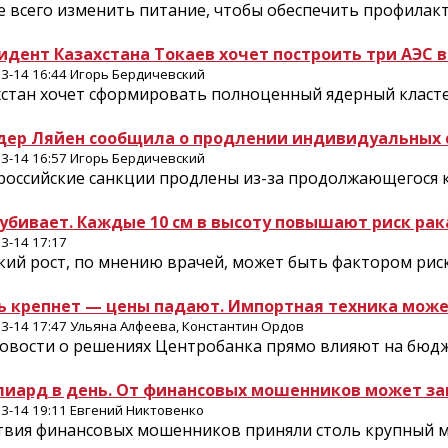
е всего изменить питание, чтобы обеспечить профилак
идент Казахстана Токаев хочет построить три АЭС в
3-14 16:44 Игорь Бердичевский
хстан хочет сформировать полноценный ядерный класте
дер Ляйен сообщила о продлении индивидуальных 
3-14 16:57 Игорь Бердичевский
российские санкции продлены из-за продолжающегося к
 убивает. Каждые 10 см в высоту повышают риск рак
3-14 17:17
кий рост, по мнению врачей, может быть фактором рис
ь крепнет — цены падают. Импортная техника мож
3-14 17:47 Ульяна Алфеева, Константин Ордов
новости о решениях Центробанка прямо влияют на бюдж
иард в день. От финансовых мошенников может з
3-14 19:11 Евгений Никтовенко
твия финансовых мошенников приняли столь крупный м