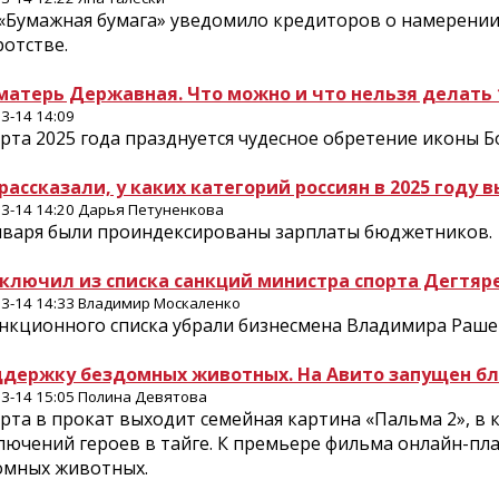
«Бумажная бумага» уведомило кредиторов о намерении 
отстве.
матерь Державная. Что можно и что нельзя делать 1
3-14 14:09
арта 2025 года празднуется чудесное обретение иконы 
 рассказали, у каких категорий россиян в 2025 году 
3-14 14:20 Дарья Петуненкова
января были проиндексированы зарплаты бюджетников.
сключил из списка санкций министра спорта Дегтяре
3-14 14:33 Владимир Москаленко
анкционного списка убрали бизнесмена Владимира Раше
ддержку бездомных животных. На Авито запущен б
3-14 15:05 Полина Девятова
рта в прокат выходит семейная картина «Пальма 2», в
лючений героев в тайге. К премьере фильма онлайн-пл
омных животных.