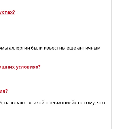
уктах?
томы аллергии были известны еще античным
ашних условиях?
ия?
, называют «тихой пневмонией» потому, что