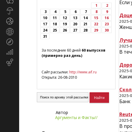
Общество
СМИ
Если 
1
2
Прогноз
3
4
5
6
7
8
9
Доце
погоды
10
11
12
13
14
15
16
Спорт
2025-0
17
18
19
20
21
22
23
Женщ
24
25
26
27
28
29
30
Страны
31
и
Лучш
Туризм
регионы
2025-0
За последние 60 дней
60 выпусков
В теч
Экономика
(примерно раз день)
и
Email-
финансы
Доро
маркетинг
2025-0
Сайт рассылки:
http://www.aif.ru
Какие
Открыта: 26-08-2010
Скол
2025-0
Банк 
Автор
Reut
Аргументы и Факты//
2025-0
В пр
Объясняем, что