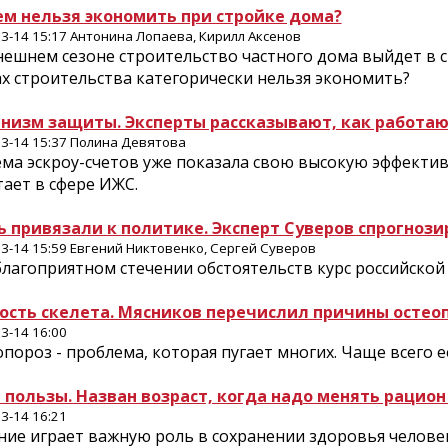
ем нельзя экономить при стройке дома?
3-14 15:17 Антонина Лопаева, Кирилл Аксенов
ешнем сезоне строительство частного дома выйдет в сре
ах строительства категорически нельзя экономить?
низм защиты. Эксперты рассказывают, как работаю
3-14 15:37 Полина Девятова
ма эскроу-счетов уже показала свою высокую эффектив
ает в сфере ИЖС.
ь привязали к политике. Эксперт Суверов спрогнози
3-14 15:59 Евгений Никтовенко, Сергей Суверов
лагоприятном стечении обстоятельств курс российской 
ость скелета. Мясников перечислил причины остео
3-14 16:00
пороз - проблема, которая пугает многих. Чаще всего 
 пользы. Назван возраст, когда надо менять рацио
3-14 16:21
ние играет важную роль в сохранении здоровья человек