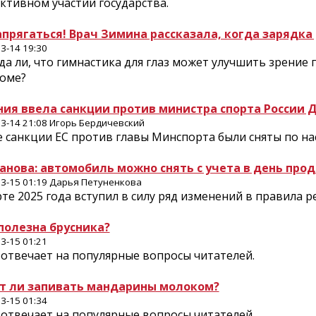
ктивном участии государства.
апрягаться! Врач Зимина рассказала, когда зарядка 
3-14 19:30
а ли, что гимнастика для глаз может улучшить зрение 
коме?
ния ввела санкции против министра спорта России 
3-14 21:08 Игорь Бердичевский
е санкции ЕС против главы Минспорта были сняты по на
анова: автомобиль можно снять с учета в день прод
3-15 01:19 Дарья Петуненкова
те 2025 года вступил в силу ряд изменений в правила 
полезна брусника?
3-15 01:21
u отвечает на популярные вопросы читателей.
т ли запивать мандарины молоком?
3-15 01:34
u отвечает на популярные вопросы читателей.