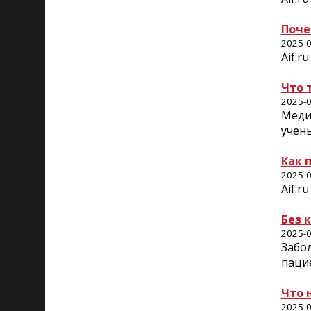
Поче
2025-0
Aif.r
Что 
2025-0
Меди
учен
Как 
2025-0
Aif.r
Без 
2025-0
Забо
паци
Что 
2025-0