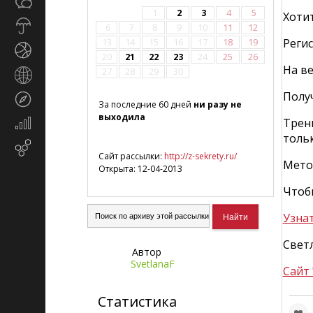
Общество
СМИ
1
2
3
4
5
Хотит
Прогноз
6
7
8
9
10
11
12
погоды
Реги
13
14
15
16
17
18
19
Спорт
20
21
22
23
24
25
26
На ве
27
28
29
30
Страны
и
Полу
Туризм
регионы
За последние 60 дней
ни разу не
выходила
Трен
Экономика
и
тольк
Email-
финансы
Сайт рассылки:
http://z-sekrety.ru/
маркетинг
Метод
Открыта: 12-04-2013
Чтоб
Узна
Свет
Автор
SvetlanaF
Сайт
Статистика