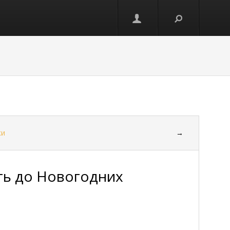
ки
→
ть до Новогодних