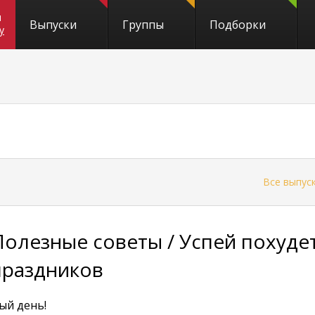
и
Выпуски
Группы
Подборки
y
←
Все выпус
Полезные советы / Успей похуде
праздников
ый день!