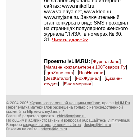
была анонсирована на интернет-
сайтах: www.nnikoff.ru,
www.valeriya.net, www.kleo.ru,
www.myjane.ru. Заключительный
этап конкурса в виде SMS проходил
на страницах популярного женского
журнала "ЛИЗА" в номерах № 30,
31.
Читать далее >>
Проекты IvLIM.RU:
[
]
Журнал Jane
[
]
Магазин кожгалантереи 100Товаров.Ру
[
] [
]
IgroZone.com
RosНовости
[
] [
] [
BestКаталог
FoxЖурнал
Дизайн-
] [
]
студия
Е-коммерция
© 2004-2005
Журнал современной женщины myJane
, проект
IvLIM.Ru
Перепечатка материалов разрешена только с непосредственной
ссылкой на http://www.myJane.ru/
Главный редактор проекта -
chief@myjane.ru
По общим и административным вопросам обращайтесь
ivlim@ivlim.ru
Вопросы
создания и продвижения сайтов
-
design@ivlim.ru
Реклама на сайте -
advert@ivlim.ru