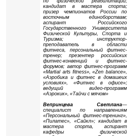
по физической реабилитации;
кандидат в мастера спорта;
призер чемпионатов России по
восточным единоборствам;
аспирант Российского
Государственного Университета
Физической Культуры, Спорта и
Туризма; инструктор-
преподаватель в области
фитнеса, персональный фитнес-
тренер; презентер российских
фитнес-конвенций и фитнес-
форумов; автор фитнес-программ
«Martial аrts fitness», «Zen balance»,
«Аэробика и фитнес в домашеих
условиях», «Фитнес в офисе»;
ведущий видео-программ
«Аэрокик», «Тайчи с мячом»
Вепринцева Светлана
—
специалист по направлениям
«Персональный фитнес-тренинг»,
«Пилатес», «Сайкл»; кандидат в
мастера спорта, аспирант
кафедры физической