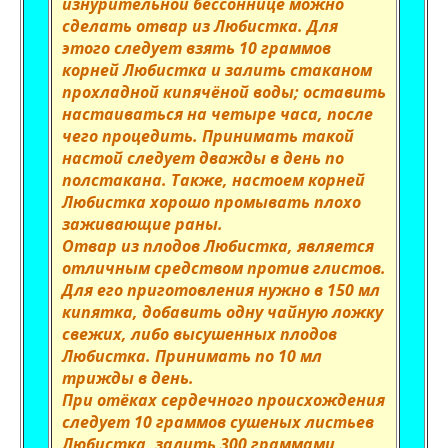
изнурительной бессоннице можно
сделать отвар из Любистка. Для
этого следует взять 10 граммов
корней Любистка и залить стаканом
прохладной кипячёной воды; оставить
настаиваться на четыре часа, после
чего процедить. Принимать такой
настой следует дважды в день по
полстакана. Также, настоем корней
Любистка хорошо промывать плохо
заживающие раны.
Отвар из плодов Любистка, является
отличным средством против глистов.
Для его приготовления нужно в 150 мл
кипятка, добавить одну чайную ложку
свежих, либо высушенных плодов
Любистка. Принимать по 10 мл
трижды в день.
При отёках сердечного происхождения
следует 10 граммов сушеных листьев
Любистка, залить 300 граммами