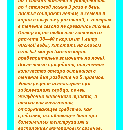
на 1 стакан кипятка и употреблять
по 1 столовой ложке 3 раза в день.
Листья собирают летом, а семена и
корни в августе у растений, с которых
в течение сезона не срезались листья.
Отвар корня любистка готовят из
расчета 30—40 г корня на 1 литр
чистой воды, кипятить на слабом
огне 5-7 минут (можно корни
предварительно замочить на ночь).
После этого процедить, полученное
количество отвара выпивают в
течение дня разделив на 5 приемов.
Этот рецепт используют при
заболеваниях сердца, почек,
желудочно-кишечного тракта, а
также как мочегонное,
отхаркивающее средство, как
средство, ослабляющее боли при
болезненных менструациях и
воспалениях мочеполовых органов.