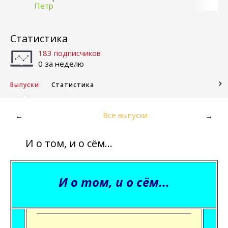
Петр
Статистика
183 подписчиков
0 за неделю
Выпуски
Статистика
Все выпуски
←
→
И о том, и о сём...
И о том, и о сём...