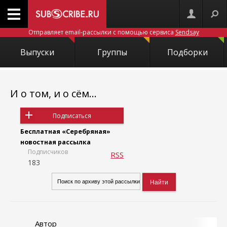
Отправляет email-рассылки с помощью сервиса
Sendsay
Выпуски
Группы
Подборки
И о том, и о сём...
Подписаться
Бесплатная «Серебряная»
новостная рассылка
Подписчиков
RSS
183
Автор