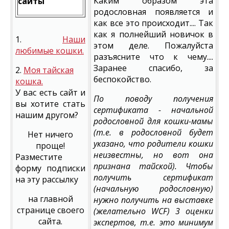
Каким образом эта
сайты
родословная появляется и
как все это происходит.... Так
как я полнейший новичок в
1.
Наши
этом деле. Пожалуйста
любимые кошки.
разъясните что к чему....
Заранее спасибо, за
2.
Моя тайская
беспокойство.
кошка.
У вас есть сайт и
По поводу получения
вы хотите стать
сертификата - начальной
нашим другом?
родословной для кошки-мамы
(т.е. в родословной будет
Нет ничего
указано, что родители кошки
проще!
неизвестны, но вот она
Разместите
признана тайской). Чтобы
форму подписки
получить сертификат
на эту рассылку
(начальную родословную)
на главной
нужно получить на выставке
странице своего
(желательно WCF) 3 оценки
сайта.
экспертов, т.е. это минимум