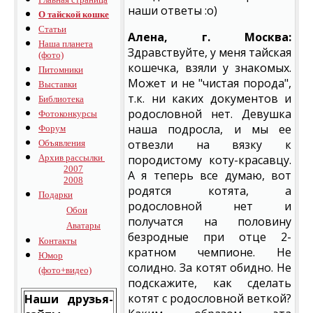
наши ответы :о)
О тайской кошке
Статьи
Алена, г. Москва:
Наша планета
Здравствуйте, у меня тайская
(фото)
кошечка, взяли у знакомых.
Питомники
Может и не "чистая порода",
Выставки
т.к. ни каких документов и
Библиотека
родословной нет. Девушка
Фотоконкурсы
наша подросла, и мы ее
Форум
отвезли на вязку к
Объявления
Архив рассылки
породистому коту-красавцу.
2007
А я теперь все думаю, вот
2008
родятся котята, а
Подарки
родословной нет и
Обои
получатся на половину
Аватары
безродные при отце 2-
Контакты
кратном чемпионе. Не
Юмор
солидно. За котят обидно. Не
(фото+видео)
подскажите, как сделать
котят с родословной веткой?
Наши друзья-