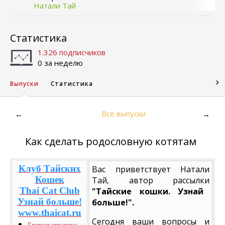
Натали Тай
Статистика
1.326 подписчиков
0 за неделю
Выпуски
Статистика
Все выпуски
←
→
Как сделать родословную котятам
Клуб Тайских
Вас приветствует Натали
Кошек
Тай, автор рассылки
Thai Cat Club
"Тайские кошки. Узнай
Узнай больше!
больше!".
www.thaicat.ru
Сегодня ваши вопросы и
Главная страница