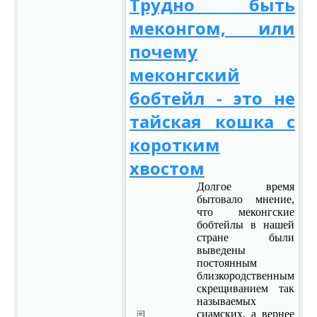
Трудно быть
меконгом, или
почему
меконгский
бобтейл - это не
тайская кошка с
коротким
хвостом
Долгое время
бытовало мнение,
что меконгские
бобтейлы в нашей
стране были
выведены
постоянным
близкородственным
скрещиванием так
называемых
сиамских, а вернее