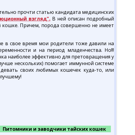
зательно прочти статью кандидата медицинских
люционный взгляд".
В ней описан подробный
 кошке. Причем, порода совершенно не имеет
не в свое время мои родители тоже давили на
ременности и на период младенчества. Но!!!
нка наиболее эффективно для претовращения у
лучше нескольких) помогает иммунной системе
 девать своих любимых кошечек куда-то, или
 лучшему!
Питомники и заводчики тайских кошек