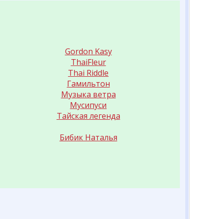
Gordon Kasy
ThaiFleur
Thai Riddle
Гамильтон
Музыка ветра
Мусипуси
Тайская легенда
Бибик Наталья