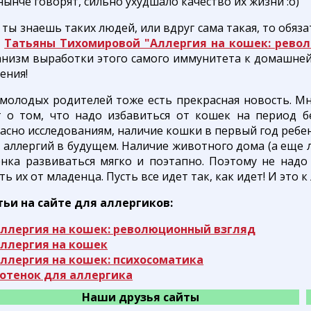
нынче говорят, сильно ухудшало качество их жизни :о)
 ты знаешь таких людей, или вдруг сама такая, то обя
к
Татьяны Тихомировой "Аллергия на кошек: рево
анизм выработки этого самого иммунитета к домашней
ения!
 молодых родителей тоже есть прекрасная новость. М
г о том, что надо избавиться от кошек на период бе
асно исследованиям, наличие кошки в первый год ребе
 аллергий в будущем. Наличие животного дома (а еще 
енка развиваться мягко и поэтапно. Поэтому не надо
ть их от младенца. Пусть все идет так, как идет! И это к
тьи на сайте для аллергиков:
ллергия на кошек: революционный взгляд
ллергия на кошек
ллергия на кошек: психосоматика
отенок для аллергика
Наши друзья сайты