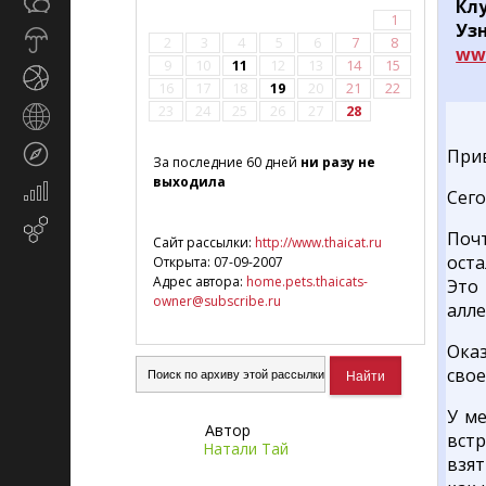
Общество
Кл
СМИ
1
Уз
Прогноз
2
3
4
5
6
7
8
ww
погоды
9
10
11
12
13
14
15
Спорт
16
17
18
19
20
21
22
23
24
25
26
27
28
Страны
и
Туризм
При
регионы
За последние 60 дней
ни разу не
выходила
Экономика
Сего
и
Email-
финансы
Поч
Сайт рассылки:
http://www.thaicat.ru
маркетинг
оста
Открыта: 07-09-2007
Адрес автора:
home.pets.thaicats-
Это
owner@subscribe.ru
алле
Оказ
свое
У ме
Автор
вст
Натали Тай
взят