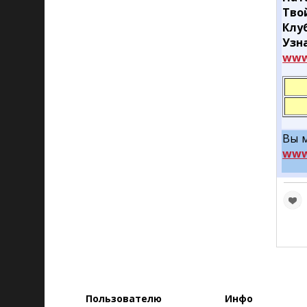
Тво
Клу
Узн
www
Вы м
www
Пользователю
Инфо