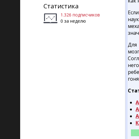
как 
Статистика
Если
1.326 подписчиков
нау
0 за неделю
мех
знач
Для
моз
Согл
него
реб
гоня
Ста
А
А
А
К