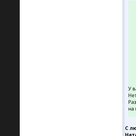
У в
Не
Ра
на
С л
Нат