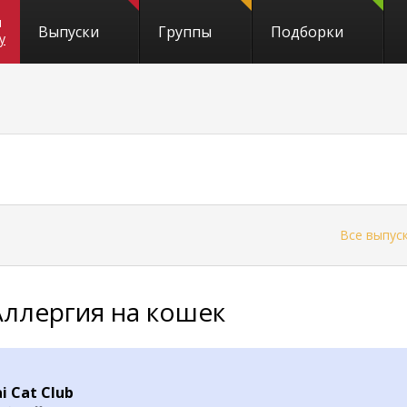
и
Выпуски
Группы
Подборки
y
←
Все выпус
Аллергия на кошек
i Cat Club