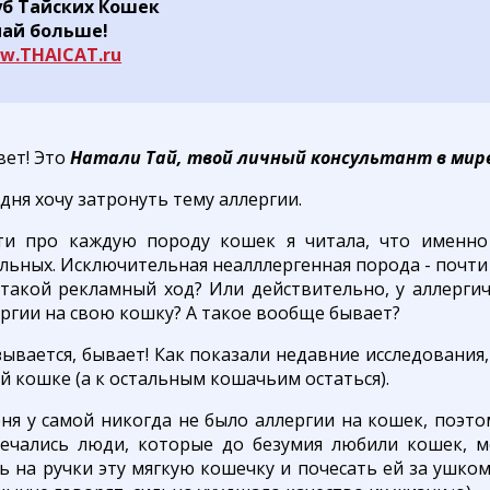
уб Тайских Кошек
най больше!
w.THAICAT.ru
вет! Это
Натали Тай, твой личный консультант в мир
дня хочу затронуть тему аллергии.
ти про каждую породу кошек я читала, что именно 
льных. Исключительная неалллергенная порода - почти
 такой рекламный ход? Или действительно, у аллерг
ргии на свою кошку? А такое вообще бывает?
ывается, бывает! Как показали недавние исследования
й кошке (а к остальным кошачьим остаться).
ня у самой никогда не было аллергии на кошек, поэто
речались люди, которые до безумия любили кошек, м
ь на ручки эту мягкую кошечку и почесать ей за ушком 