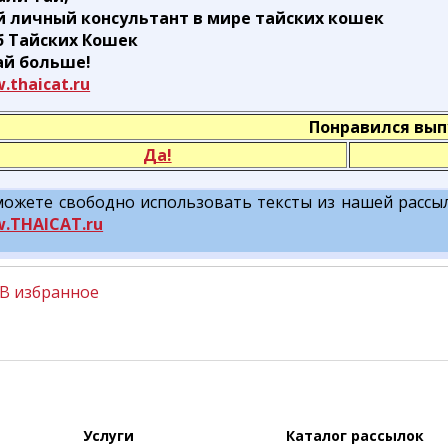
й личный консультант в мире тайских кошек
б Тайских Кошек
ай больше!
.thaicat.ru
Понравился вып
Да!
ожете свободно использовать тексты из нашей рассыл
.THAICAT.ru
В избранное
Услуги
Каталог рассылок