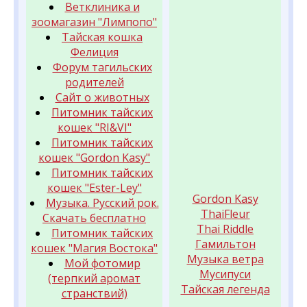
Ветклиника и
зоомагазин "Лимпопо"
Тайская кошка
Фелиция
Форум тагильских
родителей
Сайт о животных
Питомник тайских
кошек "RI&VI"
Питомник тайских
кошек "Gordon Kasy"
Питомник тайских
кошек "Ester-Ley"
Gordon Kasy
Музыка. Русский рок.
ThaiFleur
Скачать бесплатно
Thai Riddle
Питомник тайских
Гамильтон
кошек "Магия Востока"
Музыка ветра
Мой фотомир
Мусипуси
(терпкий аромат
Тайская легенда
странствий)