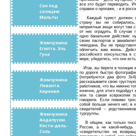
все это будет переводить. И
Сон под
справки о пропаже, - и в росс
солнцем
Мальты
Каждый турист должен за
страну вы ни собирались,
неприятные вещи могут там с
от них оградить. В случае 
одно банальное действие: н
своих паспортов и авиабиле
Жемчужина
чемодана. Вы не представля
Египта. Эль
облегчить вам жизнь. Дейс
Гуна
российского консульства в с
мере, убедитесь, что они есть
Итак, вы берете в полиции к
по дороге быстро фотографи
(потребуются два фото 3х
Жемчужина
рассказываете свою грустную
Леванта.
работников, что вы именно тот
Кирения
конечно, для этого подойдут
или та самая ксерокопия п
говорили. Если помимо трог
собой больше ничего нет, в 
свидетелей – родственнико
Жемчужина
тургруппы.
Андалусии.
В общем, как только посол
Коста-дель-
России, а не какой-нибудь
Соль
«свидетельство на возвращ