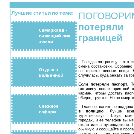
Лучшие статьи по теме:
ПОГОВ
потеряли
Самарканд -
границей
сияющий лик
земли
Поездка за границу – это с
смена обстановки. Особенно
Отдых в
не теряете ценные вещи. 
кальянной
случилась, куда бежать за гр
Если потеряли паспорт
. Т
гостиницу после приятной п
карман, чтобы достать пасп
обидно, грустно. Но не смерт
Снежное
Главное, панике не поддава
сафари
в полицию
. Лучше все
туристическую. Такую мож
городах, и ее телефон вы на
отеля или в путеводителе. 
обычную и сообщайте о пропа
протокола – дело муторное, 