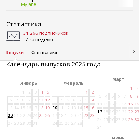
MyJane
Статистика
31.266 подписчиков
-7 за неделю
Выпуски
Статистика
Календарь выпусков 2025 года
Март
Январь
Февраль
1
2
1
2
3
4
5
1
2
3
4
5
6
7
8
9
6
7
8
9
10
11
12
3
4
5
6
7
8
9
10
11
12
13
14
15
1
13
14
15
16
17
18
19
10
11
12
13
14
15
16
17
18
19
20
21
22
2
20
21
22
23
24
25
26
17
18
19
20
21
22
23
24
25
26
27
28
29
3
27
28
29
30
31
24
25
26
27
28
31
Июнь