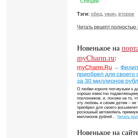
Специи
Тэги:
обед
,
ужин
,
второе
Читать рецепт полностью 
Новенькое на
порт
myCharm.ru
:
myCharm.Ru
→
Филип
приобрел для своего
за 30 миллионов руб
О любви короля поп-музыки к 
хорошо известно подавляющему
поклонников, и, похоже на то, ч
эту любовь и своим детям – не
приобрел для своего восьмилет
роскошный автомобиль премиум
миллионов рублей...
Читать по
Новенькое на сайт