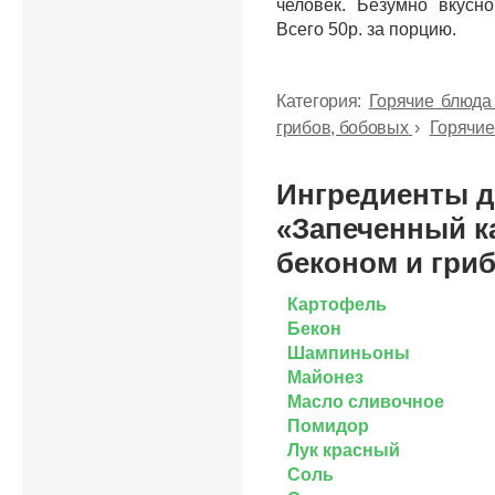
человек. Безумно вкусн
Всего 50р. за порцию.
Категория:
Горячие блюд
грибов, бобовых
›
Горячие
Ингредиенты 
«Запеченный к
беконом и гри
Картофель
Бекон
Шампиньоны
Майонез
Масло сливочное
Помидор
Лук красный
Соль