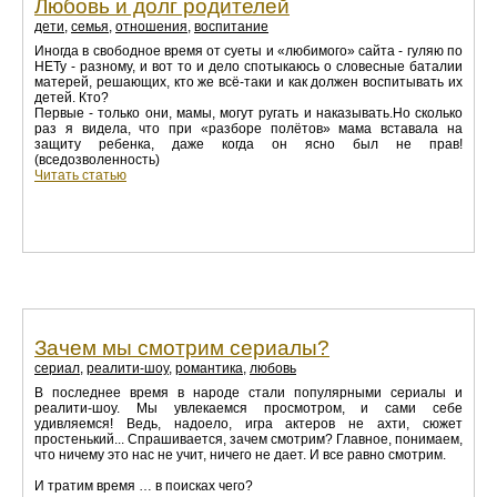
Любовь и долг родителей
дети
,
семья
,
отношения
,
воспитание
Иногда в свободное время от суеты и «любимого» сайта - гуляю по
НЕТу - разному, и вот то и дело спотыкаюсь о словесные баталии
матерей, решающих, кто же всё-таки и как должен воспитывать их
детей. Кто?
Первые - только они, мамы, могут ругать и наказывать.Но сколько
раз я видела, что при «разборе полётов» мама вставала на
защиту ребенка, даже когда он ясно был не прав!
(вседозволенность)
Читать статью
Зачем мы смотрим сериалы?
сериал
,
реалити-шоу
,
романтика
,
любовь
В последнее время в народе стали популярными сериалы и
реалити-шоу. Мы увлекаемся просмотром, и сами себе
удивляемся! Ведь, надоело, игра актеров не ахти, сюжет
простенький... Спрашивается, зачем смотрим? Главное, понимаем,
что ничему это нас не учит, ничего не дает. И все равно смотрим.
И тратим время … в поисках чего?