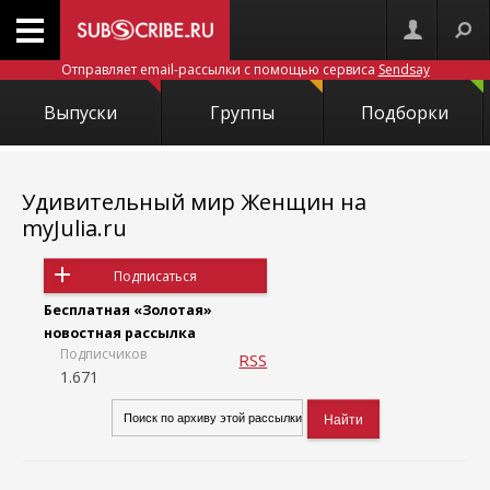
Отправляет email-рассылки с помощью сервиса
Sendsay
Выпуски
Группы
Подборки
Удивительный мир Женщин на
myJulia.ru
Подписаться
Бесплатная «Золотая»
новостная рассылка
Подписчиков
RSS
1.671