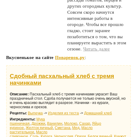
других огородных культур.
Совсем скоро начнутся
интенсивные работы в
огороде. Чтобы все прошло
гладко, стоит заранее
позаботиться о том, что вы
планируете вырастить в этом
сезоне.
Читать далее
Вкусненькое на сайте
Поваренок.ру
:
Сдобный пасхальный хлеб с тремя
начинками
Описание:
Пасхальный хлеб с тремя начинками украсит Ваш
праздничный стол. Сдоба получается не только очень вкусной, но
и очень красиво выглядит в разрезе. Начинки - из кураги,
чернослива и орехов.
Рецепты:
Выпечка
->
Изделия из теста
->
Домашний хлеб
Ингредиенты:
Мука
пшеничная
,
Дрожжи
,
Ванилин
,
Молоко
,
Сахар
,
Яйцо
куриное
,
Желток яичный
,
Сметана
,
Мед
,
Масло
растительное
,
Масло
сливочное
,
Соль
,
Курага
,
Чернослив
,
Орехи
,
Белок яичный
,
Кунжут
.