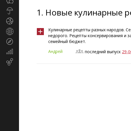
Общество
СМИ
1.
Новые кулинарные р
Прогноз
погоды
Спорт
Кулинарные рецепты разных народов. Се
Страны
недорого. Рецепты консервирования и з
и
Туризм
семейный бюджет.
регионы
Андрей
Экономика
последний выпуск
29-0
и
Email-маркетинг
финансы