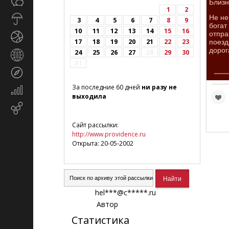
Общество
Близн
СМИ
1
2
Не не
Прогноз
3
4
5
6
7
8
9
богат
погоды
10
11
12
13
14
15
16
отпра
Спорт
17
18
19
20
21
22
23
поезд
дорог
24
25
26
27
28
29
30
Страны
31
и
Туризм
регионы
За последние 60 дней
ни разу не
Экономика
выходила
и
Email-
финансы
маркетинг
Сайт рассылки:
http://www.providence.ru
Открыта: 20-05-2002
hel***@c*****.ru
Автор
Статистика