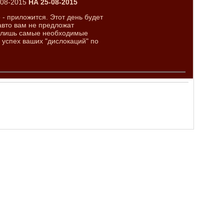
-08-2015
НА 25-08-2015
 - приложится. Этот день будет
авто вам не предложат
те лишь самые необходимые
и успех ваших "дислокаций" по