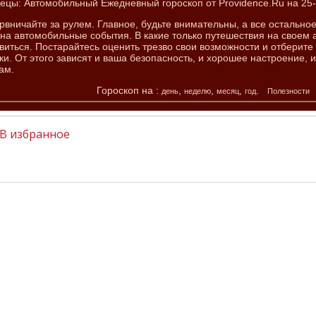
ецы: Автомобильный Ежедневный гороскоп от Providence.Ru на 25
рвничайте за рулем. Главное, будьте внимательны, а все остальное
 на автомобильные события. В какие только путешествия на своем 
виться. Постарайтесь оценить трезво свои возможности и отбери
ки. От этого зависят и ваша безопасность, и хорошее настроение, 
ам.
Гороскоп на :
,
,
,
.
день
неделю
месяц
год
Полезности
В избранное