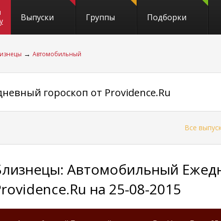
и
Выпуски
Группы
Подборки
y
→
изнецы
Автомобильный
невный гороскоп от Providence.Ru
←
Все выпус
Близнецы: Автомобильный Ежедн
Providence.Ru на 25-08-2015