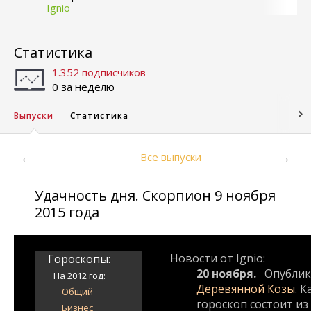
Ignio
Статистика
1.352 подписчиков
0 за неделю
Выпуски
Статистика
Все выпуски
←
→
Удачность дня. Скорпион 9 ноября
2015 года
Новости от Ignio:
Гороскопы:
20 ноября.
Опублик
На 2012 год:
Деревянной Козы
. 
Общий
гороскоп состоит из
Бизнес