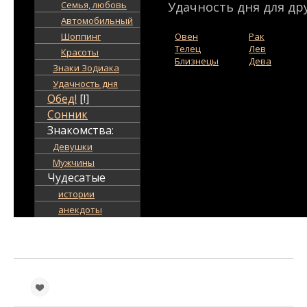
Семья, любовь
Удачность дня для дру
Автомобильный
Шоппинг
Овен
Рак
Телец
Лев
Красоты
Близнецы
Дева
Знаки Зодиака
Удачность дня
Обед!
[!]
Сонник
Знакомства:
Девушки
Мужчины
Чудесатые
истории
анекдоты