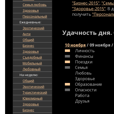
"Бизнес-2015"
,
"Семь
Семья-любовь
"Здоровье-2015"
. В
Здоровья
получить
"Персональ
Персональный
Ежедневные:
Эротический
Удачность дня.
Анти
Общий
10 ноября
/
09 ноября
/
Бизнес
Личность
Здоровья
Финансы
Съедобный
Поездки
Мобильный
Семья
Любовный
Любовь
На неделю:
Здоровье
Общий
Образование
Эротический
Опасности
Туристический
Работа
Ювелирный
Друзья
Здоровье
Бизнес