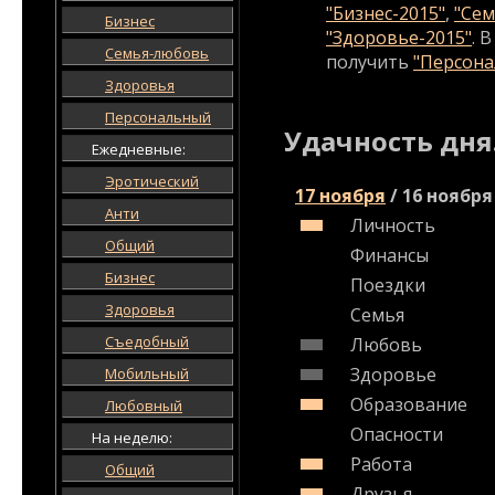
"Бизнес-2015"
,
"Сем
Бизнес
"Здоровье-2015"
. 
Семья-любовь
получить
"Персона
Здоровья
Персональный
Удачность дня
Ежедневные:
Эротический
17 ноября
/
16 ноября
Анти
Личность
Общий
Финансы
Бизнес
Поездки
Здоровья
Семья
Съедобный
Любовь
Здоровье
Мобильный
Образование
Любовный
Опасности
На неделю:
Работа
Общий
Друзья