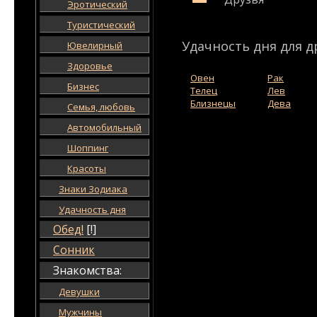
Эротический
Туристический
Удачность дня для д
Ювелирный
Здоровье
Овен
Рак
Бизнес
Телец
Лев
Близнецы
Дева
Семья, любовь
Автомобильный
Шоппинг
Красоты
Знаки Зодиака
Удачность дня
Обед!
[!]
Сонник
Знакомства:
Девушки
Мужчины