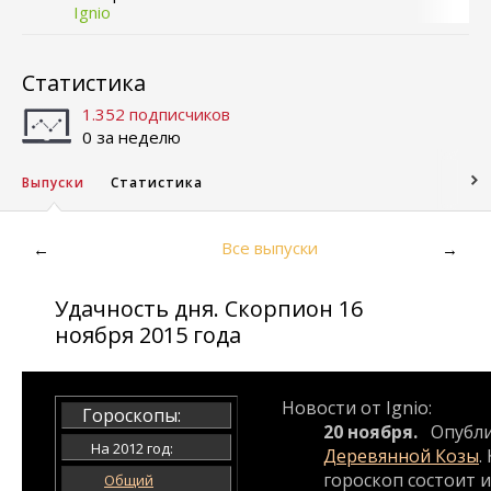
Ignio
Статистика
1.352 подписчиков
0 за неделю
Выпуски
Статистика
Все выпуски
←
→
Удачность дня. Скорпион 16
ноября 2015 года
Новости от Ignio:
Гороскопы:
20 ноября.
Опубли
На 2012 год:
Деревянной Козы
.
гороскоп состоит и
Общий