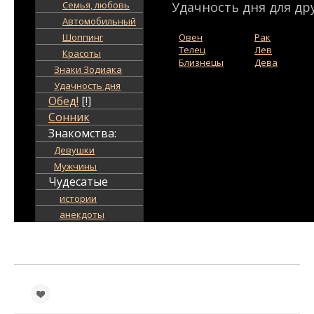
Семья, любовь
Удачность дня для дру
Автомобильный
Шоппинг
Овен
Рак
Телец
Лев
Красоты
Близнецы
Дева
Знаки Зодиака
Удачность дня
Обед!
[!]
Сонник
Знакомства:
Девушки
Мужчины
Чудесатые
истории
анекдоты