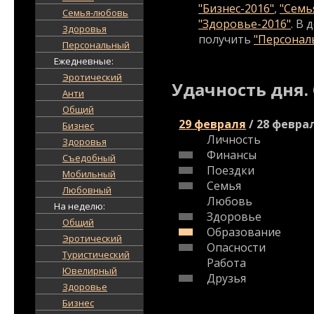
"Бизнес-2016"
,
"Семь
Семья-любовь
"Здоровье-2016"
. В
Здоровья
получить
"Персональ
Персональный
Ежедневные:
Эротический
Удачность дня.
Анти
Общий
29 февраля
/
28 февра
Бизнес
Личность
Здоровья
Финансы
Съедобный
Поездки
Мобильный
Семья
Любовный
Любовь
На неделю:
Здоровье
Общий
Образование
Эротический
Опасности
Туристический
Работа
Ювелирный
Друзья
Здоровье
Бизнес