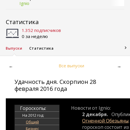
Ignio
Статистика
1.352 подписчиков
0 за неделю
Выпуски
Статистика
Все выпуски
←
→
Удачность дня. Скорпион 28
февраля 2016 года
Новости от Ignio:
Гороскопы:
2 декабря.
Опубли
На 2012 год:
Огненной Обезьяны
Общий
гороскоп состоит из
Бизнес