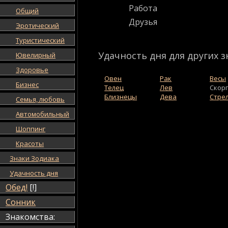
Работа
Общий
Друзья
Эротический
Туристический
Удачность дня для других з
Ювелирный
Здоровье
Овен
Рак
Весы
Бизнес
Телец
Лев
Скор
Близнецы
Дева
Стре
Семья, любовь
Автомобильный
Шоппинг
Красоты
Знаки Зодиака
Удачность дня
Обед!
[!]
Сонник
Знакомства: