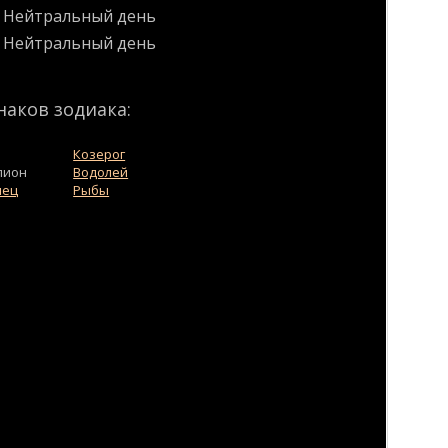
Нейтральный день
Нейтральный день
наков зодиака:
Козерог
пион
Водолей
лец
Рыбы