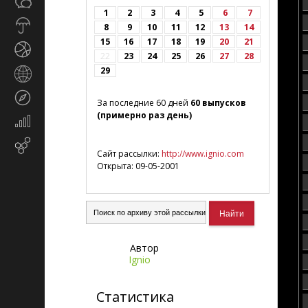
Общество
СМИ
1
2
3
4
5
6
7
Прогноз
8
9
10
11
12
13
14
погоды
15
16
17
18
19
20
21
Спорт
22
23
24
25
26
27
28
29
Страны
и
Туризм
регионы
За последние 60 дней
60 выпусков
(примерно раз день)
Экономика
и
Email-
финансы
Сайт рассылки:
http://www.ignio.com
маркетинг
Открыта: 09-05-2001
Автор
Ignio
Статистика