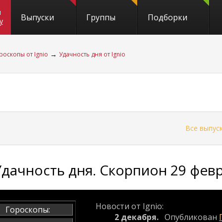
и
Выпуски
Группы
Подборки
y
→
роскопы от Ignio
Удачность дня от Ignio
←
Все выпус
Удачность дня. Скорпион 29 февр
Новости от Ignio:
Гороскопы:
2 декабря.
Опубликован