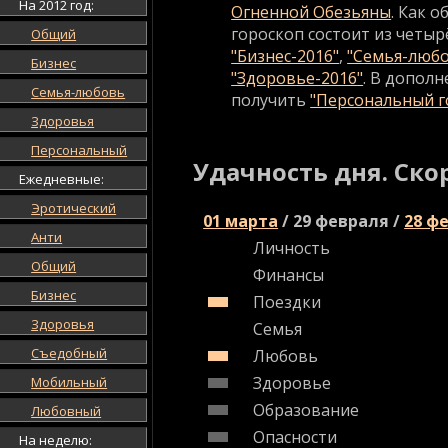
На 2012 год:
Огненной Обезьяны
. Как 
гороскоп состоит из четыр
Общий
"Бизнес-2016"
,
"Семья-любо
Бизнес
"Здоровье-2016"
. В допол
Семья-любовь
получить
"Персональный го
Здоровья
Персональный
Удачность дня. Ско
Ежедневные:
Эротический
01 марта
/
29 февраля
/
28 ф
Анти
Личность
Общий
Финансы
Бизнес
Поездки
Здоровья
Семья
Съедобный
Любовь
Здоровье
Мобильный
Образование
Любовный
Опасности
На неделю: