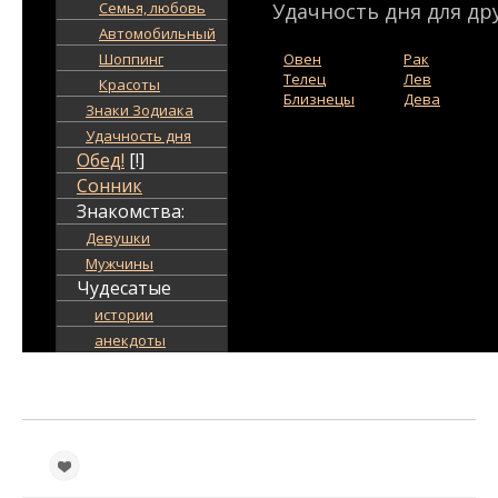
Семья, любовь
Удачность дня для дру
Автомобильный
Шоппинг
Овен
Рак
Телец
Лев
Красоты
Близнецы
Дева
Знаки Зодиака
Удачность дня
Обед!
[!]
Сонник
Знакомства:
Девушки
Мужчины
Чудесатые
истории
анекдоты