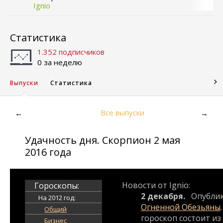
Ignio
Статистика
1.352 подписчиков
0 за неделю
Выпуски
Статистика
Все выпуски
←
→
Удачность дня. Скорпион 2 мая
2016 года
Новости от Ignio:
Гороскопы:
2 декабря.
Опубли
На 2012 год:
Огненной Обезьяны
Общий
гороскоп состоит из
Бизнес