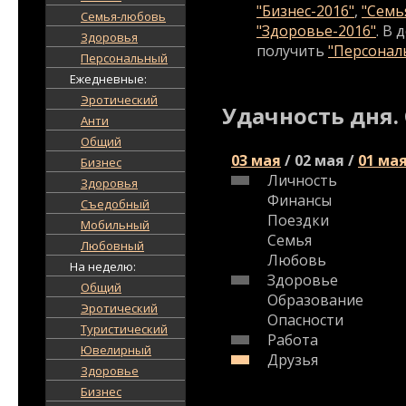
"Бизнес-2016"
,
"Семь
Семья-любовь
"Здоровье-2016"
. В
Здоровья
получить
"Персональ
Персональный
Ежедневные:
Эротический
Удачность дня.
Анти
Общий
03 мая
/
02 мая
/
01 ма
Бизнес
Личность
Здоровья
Финансы
Съедобный
Поездки
Мобильный
Семья
Любовный
Любовь
На неделю:
Здоровье
Общий
Образование
Эротический
Опасности
Туристический
Работа
Ювелирный
Друзья
Здоровье
Бизнес