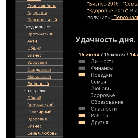
"Бизнес-2016"
,
"Семь
Семья-любовь
"Здоровье-2016"
. В
Здоровья
получить
"Персональ
Персональный
Ежедневные:
Эротический
Удачность дня.
Анти
Общий
16 июля
/
15 июля
/
14
Бизнес
Личность
Здоровья
Финансы
Съедобный
Поездки
Мобильный
Семья
Любовный
Любовь
На неделю:
Здоровье
Общий
Образование
Эротический
Опасности
Ювелирный
Работа
Здоровье
Друзья
Бизнес
Семья, любовь