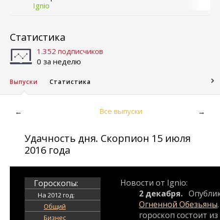
Ignio
Статистика
1.352 подписчиков
0 за неделю
Выпуски
Статистика
Все выпуски
←
→
Удачность дня. Скорпион 15 июля
2016 года
Новости от Ignio:
Гороскопы:
2 декабря.
Опубли
На 2012 год:
Огненной Обезьяны
Общий
гороскоп состоит из
Бизнес