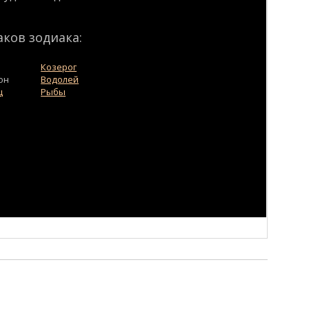
аков зодиака:
Козерог
он
Водолей
ц
Рыбы