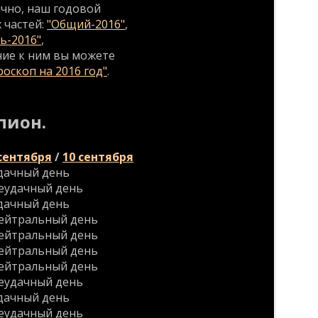
ычно, наш годовой
 частей:
"Общий-2016"
,
ь-2016"
,
ние к ним вы можете
оскоп на 2016 год"
.
пион.
 сентября
/
10 сентября
дачный день
еудачный день
дачный день
ейтральный день
ейтральный день
ейтральный день
ейтральный день
еудачный день
дачный день
еудачный день