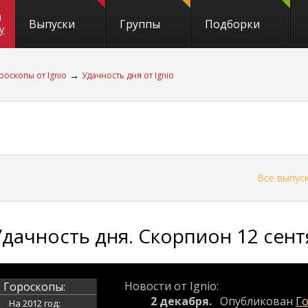
и
Выпуски
Группы
Подборки
y
→
роскопы от Ignio
Удачность дня от Ignio
←
Все выпус
Удачность дня. Скорпион 12 сент
Новости от Ignio:
Гороскопы:
2 декабря.
Опубликован
Го
На 2012 год: