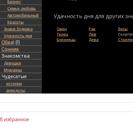
Бизнес
Семья, любовь
Автомобильный
Удачность дня для других зн
Красоты
Знаки Зодиака
Овен
Рак
Весы
Телец
Лев
Скорпи
Удачность дня
Близнецы
Дева
Стреле
Обед!
[!]
Сонник
Знакомства:
Девушки
Мужчины
Чудесатые
истории
анекдоты
В избранное