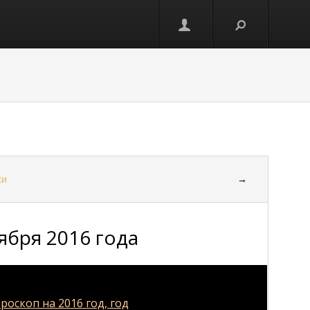
ки
→
ября 2016 года
роскоп на 2016 год, год