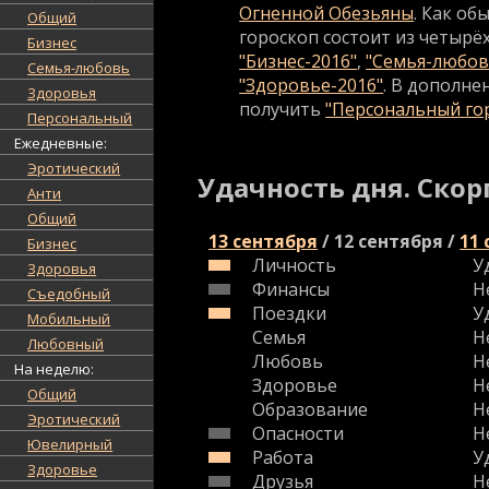
Огненной Обезьяны
. Как об
Общий
гороскоп состоит из четырёх
Бизнес
"Бизнес-2016"
,
"Семья-любов
Семья-любовь
"Здоровье-2016"
. В дополне
Здоровья
получить
"Персональный гор
Персональный
Ежедневные:
Эротический
Удачность дня. Скор
Анти
Общий
13 сентября
/
12 сентября
/
11
Бизнес
Личность
У
Здоровья
Финансы
Н
Съедобный
Поездки
У
Мобильный
Семья
Н
Любовный
Любовь
Н
На неделю:
Здоровье
Н
Общий
Образование
Н
Эротический
Опасности
Н
Ювелирный
Работа
У
Здоровье
Друзья
Н