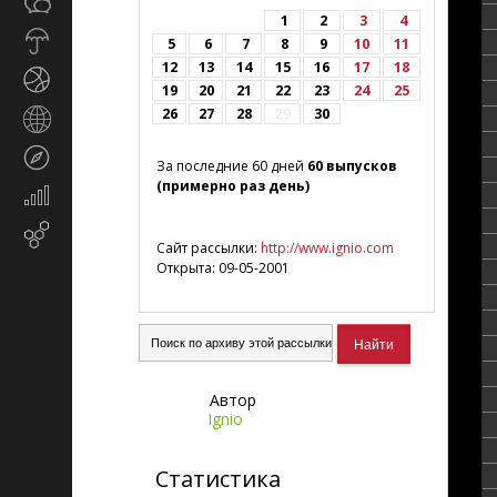
Общество
СМИ
1
2
3
4
Прогноз
5
6
7
8
9
10
11
погоды
12
13
14
15
16
17
18
Спорт
19
20
21
22
23
24
25
26
27
28
29
30
Страны
и
Туризм
регионы
За последние 60 дней
60 выпусков
(примерно раз день)
Экономика
и
Email-
финансы
Сайт рассылки:
http://www.ignio.com
маркетинг
Открыта: 09-05-2001
Автор
Ignio
Статистика