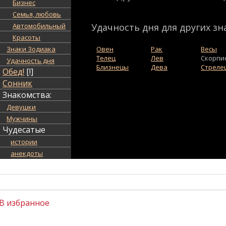
Бизнес
Семья, любовь
Автомобильный
Удачность дня для других зн
Красоты
Знаки Зодиака
Овен
Рак
Весы
Телец
Лев
Скорпи
Удачность дня
Близнецы
Дева
Стреле
Обед!
[!]
Сонник
Знакомства:
Девушки
Мужчины
Чудесатые
истории
анекдоты
В избранное