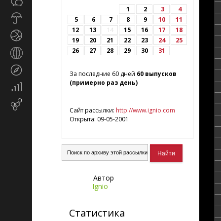
Общество
СМИ
1
2
3
4
Прогноз
5
6
7
8
9
10
11
погоды
12
13
14
15
16
17
18
Спорт
19
20
21
22
23
24
25
26
27
28
29
30
31
Страны
и
Туризм
регионы
За последние 60 дней
60 выпусков
(примерно раз день)
Экономика
и
Email-
финансы
Сайт рассылки:
http://www.ignio.com
маркетинг
Открыта: 09-05-2001
Автор
Ignio
Статистика