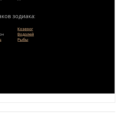
аков зодиака:
Козерог
он
Водолей
ц
Рыбы