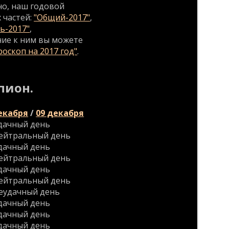
но, наш годовой
 частей:
"Общий-2017"
,
ь-2017"
,
ние к ним вы можете
оскоп на 2017 год"
.
пион.
екабря
/
09 декабря
дачный день
ейтральный день
дачный день
ейтральный день
дачный день
ейтральный день
еудачный день
дачный день
дачный день
дачный день