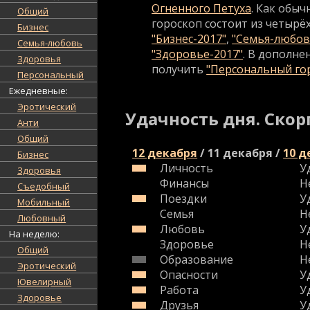
Огненного Петуха
. Как обыч
Общий
гороскоп состоит из четырёх
Бизнес
"Бизнес-2017"
,
"Семья-любов
Семья-любовь
"Здоровье-2017"
. В дополне
Здоровья
получить
"Персональный гор
Персональный
Ежедневные:
Эротический
Удачность дня. Скор
Анти
Общий
12 декабря
/
11 декабря
/
10 д
Бизнес
Личность
У
Здоровья
Финансы
Н
Съедобный
Поездки
У
Мобильный
Семья
Н
Любовный
Любовь
У
На неделю:
Здоровье
Н
Общий
Образование
Н
Эротический
Опасности
У
Ювелирный
Работа
У
Здоровье
Друзья
У