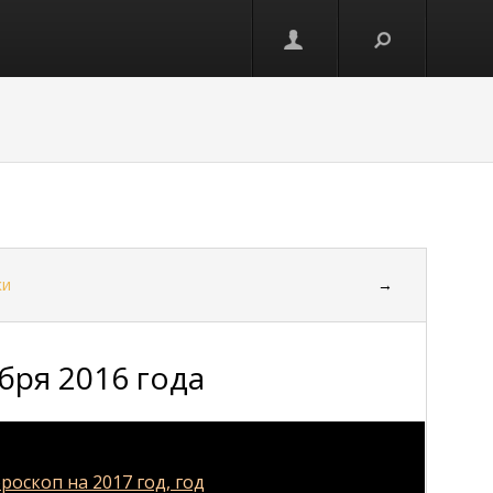
ки
→
бря 2016 года
роскоп на 2017 год, год