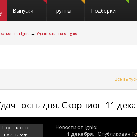
и
Выпуски
Группы
Подборки
y
→
роскопы от Ignio
Удачность дня от Ignio
←
Все выпус
Удачность дня. Скорпион 11 дека
Новости от Ignio:
Гороскопы:
1 декабря.
Опубликован
Го
На 2012 год: