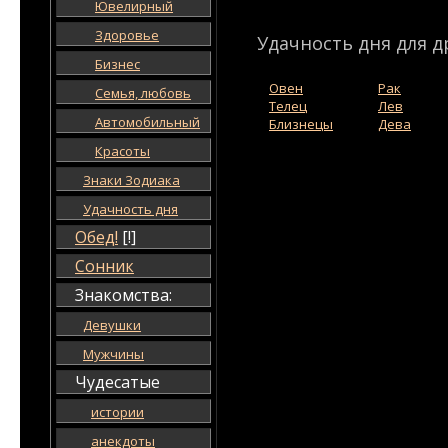
Ювелирный
Здоровье
Удачность дня для д
Бизнес
Овен
Рак
Семья, любовь
Телец
Лев
Автомобильный
Близнецы
Дева
Красоты
Знаки Зодиака
Удачность дня
Обед!
[!]
Сонник
Знакомства:
Девушки
Мужчины
Чудесатые
истории
анекдоты