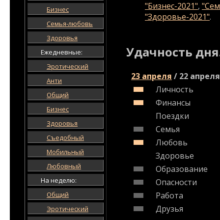
"Бизнес-2021"
,
"Сем
Бизнес
"Здоровье-2021"
.
Семья-любовь
Здоровья
Удачность дня
Ежедневные:
Эротический
23 апреля
/
22 апреля
Анти
Личность
Общий
Финансы
Бизнес
Поездки
Здоровья
Семья
Съедобный
Любовь
Мобильный
Здоровье
Любовный
Образование
На неделю:
Опасности
Общий
Работа
Друзья
Эротический