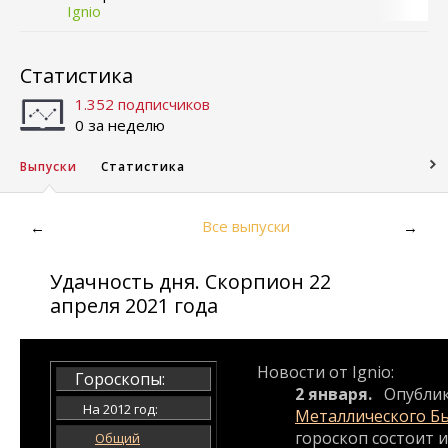
Ignio
Статистика
1.352 подписчиков
0 за неделю
Выпуски
Статистика
Все выпуски
←
→
Удачность дня. Скорпион 22
апреля 2021 года
Новости от Ignio:
Гороскопы:
2 января.
Опубли
На 2012 год:
Металлического Б
гороскоп состоит и
Общий