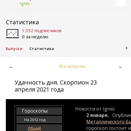
Ignio
Статистика
1.352 подписчиков
0 за неделю
Выпуски
Статистика
Все выпуски
←
→
Удачность дня. Скорпион 23
апреля 2021 года
Новости от Ignio:
Гороскопы:
2 января.
Опубли
На 2012 год:
Металлического Б
гороскоп состоит и
Общий