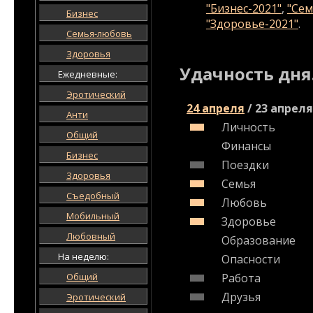
"Бизнес-2021"
,
"Сем
Бизнес
"Здоровье-2021"
.
Семья-любовь
Здоровья
Удачность дня
Ежедневные:
Эротический
24 апреля
/
23 апреля
Анти
Личность
Общий
Финансы
Бизнес
Поездки
Здоровья
Семья
Съедобный
Любовь
Мобильный
Здоровье
Любовный
Образование
На неделю:
Опасности
Общий
Работа
Друзья
Эротический