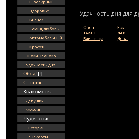
Ювелирный
Здоровье
Удачность дня для д
Бизнес
Овен
Рак
Семья, любовь
Телец
Лев
Автомобильный
Близнецы
Дева
Красоты
Знаки Зодиака
Удачность дня
Обед!
[!]
Сонник
Знакомства:
Девушки
Мужчины
Чудесатые
истории
анекдоты