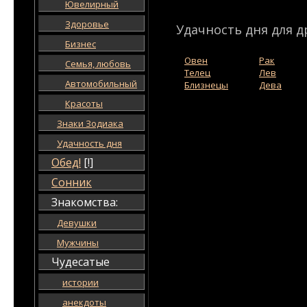
Ювелирный
Здоровье
Удачность дня для д
Бизнес
Овен
Рак
Семья, любовь
Телец
Лев
Автомобильный
Близнецы
Дева
Красоты
Знаки Зодиака
Удачность дня
Обед!
[!]
Сонник
Знакомства:
Девушки
Мужчины
Чудесатые
истории
анекдоты