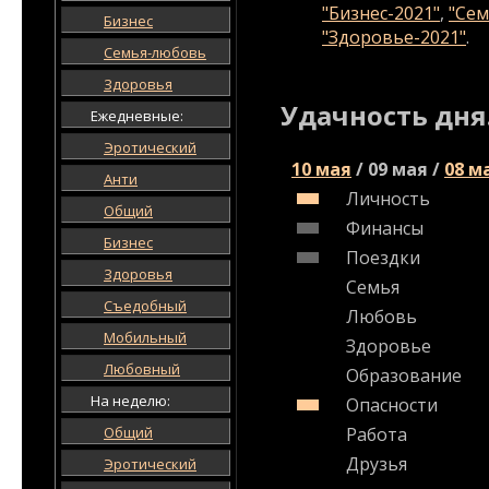
"Бизнес-2021"
,
"Сем
Бизнес
"Здоровье-2021"
.
Семья-любовь
Здоровья
Удачность дня
Ежедневные:
Эротический
10 мая
/
09 мая
/
08 м
Анти
Личность
Общий
Финансы
Бизнес
Поездки
Здоровья
Семья
Съедобный
Любовь
Мобильный
Здоровье
Любовный
Образование
На неделю:
Опасности
Общий
Работа
Друзья
Эротический