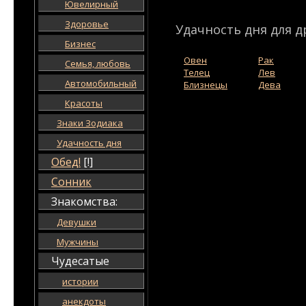
Ювелирный
Здоровье
Удачность дня для д
Бизнес
Овен
Рак
Семья, любовь
Телец
Лев
Автомобильный
Близнецы
Дева
Красоты
Знаки Зодиака
Удачность дня
Обед!
[!]
Сонник
Знакомства:
Девушки
Мужчины
Чудесатые
истории
анекдоты