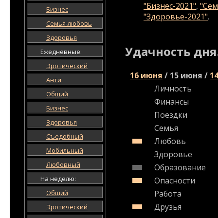
"Бизнес-2021"
,
"Сем
Бизнес
"Здоровье-2021"
.
Семья-любовь
Здоровья
Удачность дня
Ежедневные:
Эротический
16 июня
/
15 июня
/
1
Анти
Личность
Общий
Финансы
Бизнес
Поездки
Здоровья
Семья
Съедобный
Любовь
Мобильный
Здоровье
Любовный
Образование
На неделю:
Опасности
Общий
Работа
Друзья
Эротический