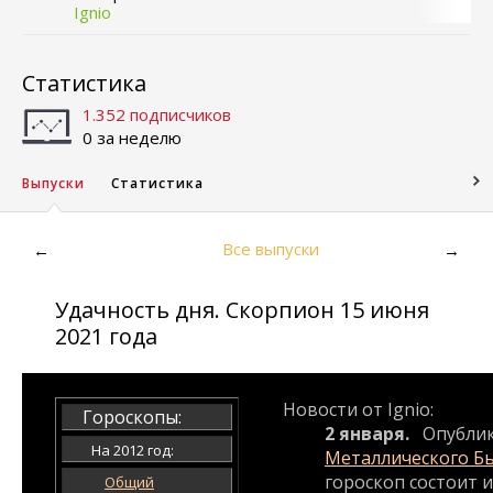
Ignio
Статистика
1.352 подписчиков
0 за неделю
Выпуски
Статистика
Все выпуски
←
→
Удачность дня. Скорпион 15 июня
2021 года
Новости от Ignio:
Гороскопы:
2 января.
Опубли
На 2012 год:
Металлического Б
гороскоп состоит и
Общий