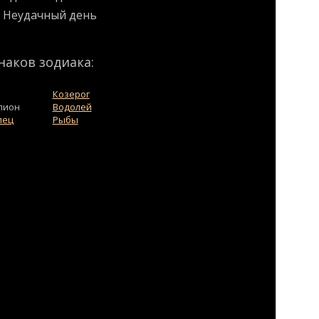
Неудачный день
наков зодиака:
Козерог
пион
Водолей
лец
Рыбы