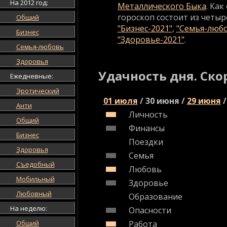
На 2012 год:
Металлического Быка
. Ка
гороскоп состоит из четыр
Общий
"Бизнес-2021"
,
"Семья-любо
Бизнес
"Здоровье-2021"
.
Семья-любовь
Здоровья
Удачность дня. Ско
Ежедневные:
Эротический
01 июля
/
30 июня
/
29 июня
/
Анти
Личность
Общий
Финансы
Бизнес
Поездки
Здоровья
Семья
Съедобный
Любовь
Мобильный
Здоровье
Любовный
Образование
На неделю:
Опасности
Общий
Работа