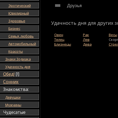
Друзья
Эротический
Ювелирный
Здоровье
Удачность дня для других з
Бизнес
Овен
Рак
Весы
Семья, любовь
Телец
Лев
Скор
Автомобильный
Близнецы
Дева
Стре
Красоты
Знаки Зодиака
Удачность дня
Обед!
[!]
Сонник
Знакомства:
Девушки
Мужчины
Чудесатые