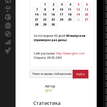
Общество
СМИ
1
2
3
4
5
6
Прогноз
7
8
9
10
11
12
13
погоды
14
15
16
17
18
19
20
Спорт
21
22
23
24
25
26
27
28
29
30
Страны
и
Туризм
регионы
За последние 60 дней
60 выпусков
(примерно раз день)
Экономика
и
Email-
финансы
Сайт рассылки:
http://www.ignio.com
маркетинг
Открыта: 09-05-2001
Автор
Ignio
Статистика