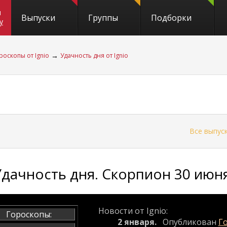
и
Выпуски
Группы
Подборки
y
→
роскопы от Ignio
Удачность дня от Ignio
←
Все выпус
Удачность дня. Скорпион 30 июня
Новости от Ignio:
Гороскопы:
2 января.
Опубликован
Го