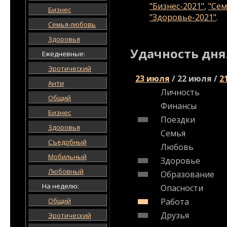
"Бизнес-2021"
,
"Сем
Бизнес
"Здоровье-2021"
.
Семья-любовь
Здоровья
Удачность дня
Ежедневные:
Эротический
23 июля
/
22 июля
/
2
Анти
Личность
Общий
Финансы
Бизнес
Поездки
Здоровья
Семья
Съедобный
Любовь
Мобильный
Здоровье
Любовный
Образование
На неделю:
Опасности
Общий
Работа
Друзья
Эротический