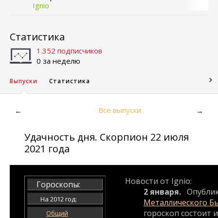
Ignio
Статистика
1.352 подписчиков
0 за неделю
Выпуски
Статистика
Все выпуски
←
→
Удачность дня. Скорпион 22 июля
2021 года
Новости от Ignio:
Гороскопы:
2 января.
Опубли
На 2012 год:
Металлического Б
гороскоп состоит и
Общий