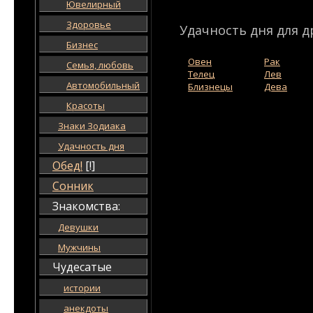
Ювелирный
Здоровье
Удачность дня для д
Бизнес
Овен
Рак
Семья, любовь
Телец
Лев
Автомобильный
Близнецы
Дева
Красоты
Знаки Зодиака
Удачность дня
Обед!
[!]
Сонник
Знакомства:
Девушки
Мужчины
Чудесатые
истории
анекдоты