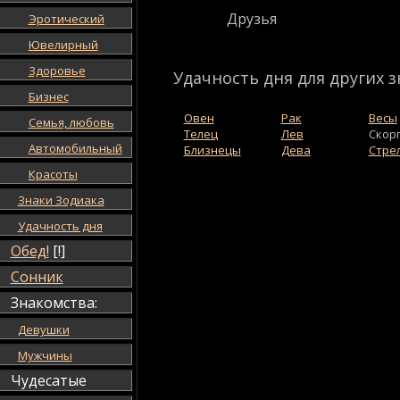
Друзья
Эротический
Ювелирный
Здоровье
Удачность дня для других з
Бизнес
Овен
Рак
Весы
Семья, любовь
Телец
Лев
Скор
Автомобильный
Близнецы
Дева
Стре
Красоты
Знаки Зодиака
Удачность дня
Обед!
[!]
Сонник
Знакомства:
Девушки
Мужчины
Чудесатые