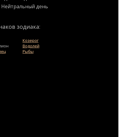
Нейтральный день
наков зодиака:
Козерог
пион
Водолей
лец
Рыбы