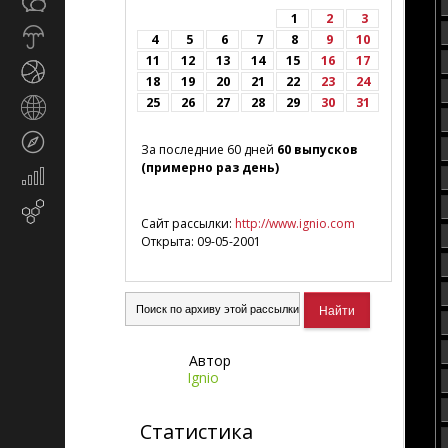
Общество
СМИ
1
2
3
Прогноз
4
5
6
7
8
9
10
погоды
11
12
13
14
15
16
17
Спорт
18
19
20
21
22
23
24
25
26
27
28
29
30
31
Страны
и
Туризм
регионы
За последние 60 дней
60 выпусков
(примерно раз день)
Экономика
и
Email-
финансы
Сайт рассылки:
http://www.ignio.com
маркетинг
Открыта: 09-05-2001
Автор
Ignio
Статистика