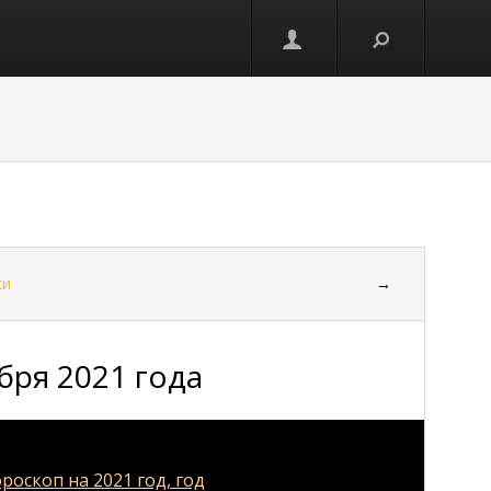
ки
→
бря 2021 года
роскоп на 2021 год, год