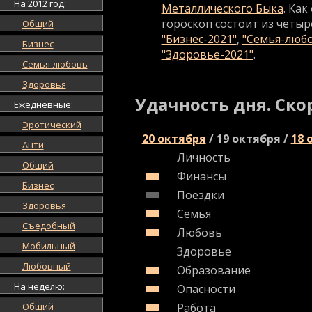
На 2012 год:
Металлического Быка
. Ка
гороскоп состоит из четыр
Общий
"Бизнес-2021"
,
"Семья-любо
Бизнес
"Здоровье-2021"
.
Семья-любовь
Здоровья
Удачность дня. Ско
Ежедневные:
Эротический
20 октября
/
19 октября
/
18 
Анти
Личность
Общий
Финансы
Бизнес
Поездки
Здоровья
Семья
Съедобный
Любовь
Мобильный
Здоровье
Любовный
Образование
На неделю:
Опасности
Общий
Работа