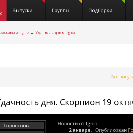
и
Выпуски
Группы
Подборки
y
→
роскопы от Ignio
Удачность дня от Ignio
←
Все выпус
Удачность дня. Скорпион 19 октя
Новости от Ignio:
Гороскопы:
2 января.
Опубликован
Го