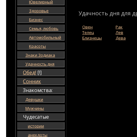
Ювелирный
Здоровье
Удачность дня для д
Бизнес
Овен
Рак
Семья, любовь
Телец
Лев
Автомобильный
Близнецы
Дева
Красоты
Знаки Зодиака
Удачность дня
Обед!
[!]
Сонник
Знакомства:
Девушки
Мужчины
Чудесатые
истории
анекдоты