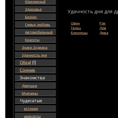
Ювелирный
Здоровье
Удачность дня для д
Бизнес
Овен
Рак
Семья, любовь
Телец
Лев
Автомобильный
Близнецы
Дева
Красоты
Знаки Зодиака
Удачность дня
Обед!
[!]
Сонник
Знакомства:
Девушки
Мужчины
Чудесатые
истории
анекдоты