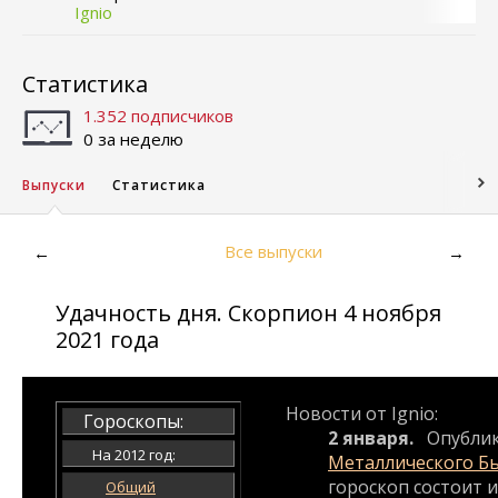
Ignio
Статистика
1.352 подписчиков
0 за неделю
Выпуски
Статистика
Все выпуски
←
→
Удачность дня. Скорпион 4 ноября
2021 года
Новости от Ignio:
Гороскопы:
2 января.
Опубли
На 2012 год:
Металлического Б
гороскоп состоит и
Общий