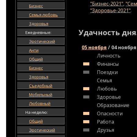
"Бизнес-2021"
,
"Сем
Бизнес
"Здоровье-2021"
.
Семья-любовь
Здоровья
Удачность дня
Ежедневные:
Эротический
05 ноября
/
04 ноября
Анти
Личность
Общий
Финансы
Бизнес
Поездки
Здоровья
Семья
Съедобный
Любовь
Мобильный
Здоровье
Любовный
Образование
На неделю:
Опасности
Общий
Работа
Друзья
Эротический