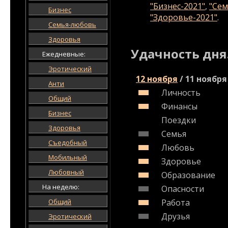
"Бизнес-2021"
,
"Сем
Бизнес
"Здоровье-2021"
.
Семья-любовь
Здоровья
Удачность дня
Ежедневные:
Эротический
12 ноября
/
11 ноября
Анти
Личность
Общий
Финансы
Бизнес
Поездки
Здоровья
Семья
Съедобный
Любовь
Мобильный
Здоровье
Любовный
Образование
На неделю:
Опасности
Общий
Работа
Друзья
Эротический