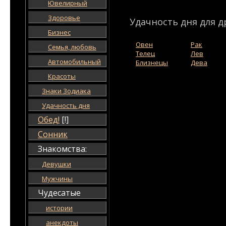
Ювелирный
Здоровье
Удачность дня для д
Бизнес
Овен
Рак
Семья, любовь
Телец
Лев
Автомобильный
Близнецы
Дева
Красоты
Знаки Зодиака
Удачность дня
Обед!
[!]
Сонник
Знакомства:
Девушки
Мужчины
Чудесатые
истории
анекдоты