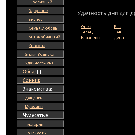
Ювелирный
Здоровье
Удачность дня для д
Бизнес
Овен
Рак
Семья, любовь
Телец
Лев
Автомобильный
Близнецы
Дева
Красоты
Знаки Зодиака
Удачность дня
Обед!
[!]
Сонник
Знакомства:
Девушки
Мужчины
Чудесатые
истории
анекдоты