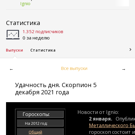
Ignio
Статистика
1.352 подписчиков
0 за неделю
Выпуски
Статистика
Все выпуски
←
→
Удачность дня. Скорпион 5
декабря 2021 года
Новости от Ignio:
Гороскопы:
2 января.
Опубли
На 2012 год:
Металлического Б
гороскоп состоит и
Общий