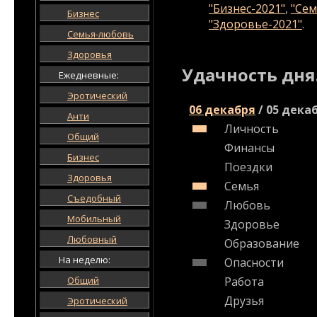
"Бизнес-2021"
,
"Сем
Бизнес
"Здоровье-2021"
.
Семья-любовь
Здоровья
Удачность дня
Ежедневные:
Эротический
06 декабря
/
05 дека
Анти
Личность
Общий
Финансы
Бизнес
Поездки
Здоровья
Семья
Съедобный
Любовь
Мобильный
Здоровье
Любовный
Образование
На неделю:
Опасности
Общий
Работа
Друзья
Эротический