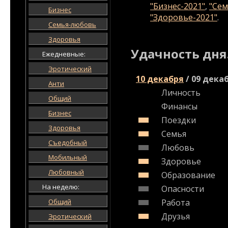
"Бизнес-2021"
,
"Сем
Бизнес
"Здоровье-2021"
.
Семья-любовь
Здоровья
Удачность дня
Ежедневные:
Эротический
10 декабря
/
09 дека
Анти
Личность
Общий
Финансы
Бизнес
Поездки
Здоровья
Семья
Съедобный
Любовь
Мобильный
Здоровье
Любовный
Образование
На неделю:
Опасности
Общий
Работа
Друзья
Эротический