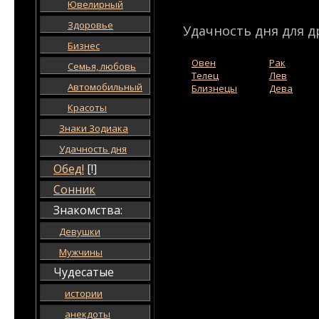
Ювелирный
Здоровье
Удачность дня для д
Бизнес
Овен
Рак
Семья, любовь
Телец
Лев
Автомобильный
Близнецы
Дева
Красоты
Знаки Зодиака
Удачность дня
Обед!
[!]
Сонник
Знакомства:
Девушки
Мужчины
Чудесатые
истории
анекдоты