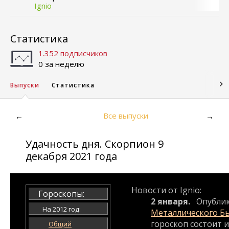
Ignio
Статистика
1.352 подписчиков
0 за неделю
Выпуски
Статистика
Все выпуски
←
→
Удачность дня. Скорпион 9
декабря 2021 года
Новости от Ignio:
Гороскопы:
2 января.
Опубли
На 2012 год:
Металлического Б
гороскоп состоит и
Общий