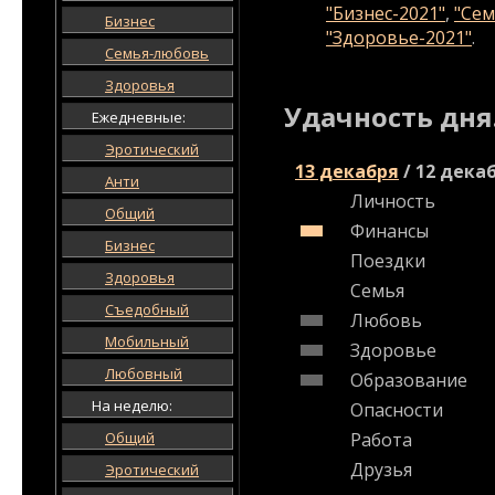
"Бизнес-2021"
,
"Сем
Бизнес
"Здоровье-2021"
.
Семья-любовь
Здоровья
Удачность дня
Ежедневные:
Эротический
13 декабря
/
12 дека
Анти
Личность
Общий
Финансы
Бизнес
Поездки
Здоровья
Семья
Съедобный
Любовь
Мобильный
Здоровье
Любовный
Образование
На неделю:
Опасности
Общий
Работа
Друзья
Эротический