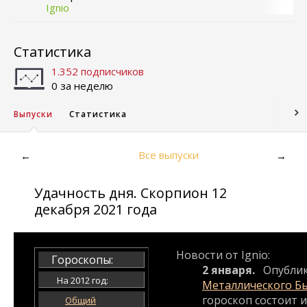
Ignio
Статистика
1.352 подписчиков
0 за неделю
Выпуски
Статистика
Все выпуски
←
→
Удачность дня. Скорпион 12
декабря 2021 года
Новости от Ignio:
Гороскопы:
2 января.
Опубли
На 2012 год:
Металлического Б
гороскоп состоит и
Общий