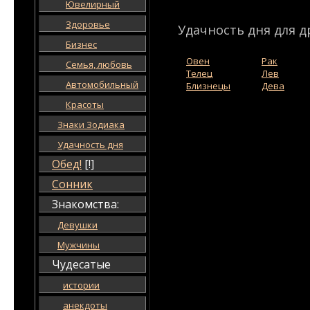
Ювелирный
Здоровье
Удачность дня для д
Бизнес
Овен
Рак
Семья, любовь
Телец
Лев
Автомобильный
Близнецы
Дева
Красоты
Знаки Зодиака
Удачность дня
Обед!
[!]
Сонник
Знакомства:
Девушки
Мужчины
Чудесатые
истории
анекдоты