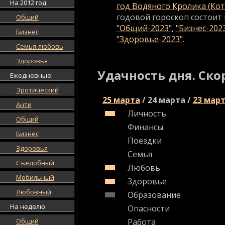
На 2012 год:
год Водяного Кролика (Кот
годовой гороскоп состоит 
Общий
"Общий-2023"
,
"Бизнес-202
Бизнес
"Здоровье-2023"
.
Семья-любовь
Здоровья
Удачность дня. Ско
Ежедневные:
Эротический
25 марта
/
24 марта
/
23 мар
Анти
Личность
Общий
Финансы
Бизнес
Поездки
Здоровья
Семья
Съедобный
Любовь
Мобильный
Здоровье
Любовный
Образование
На неделю:
Опасности
Общий
Работа