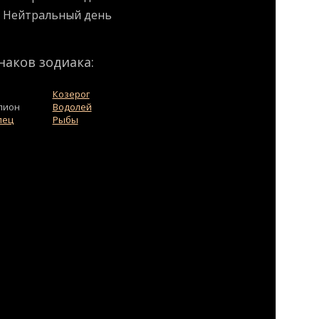
Нейтральный день
наков зодиака:
Козерог
пион
Водолей
лец
Рыбы