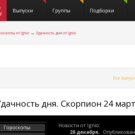
и
Выпуски
Группы
Подборки
y
→
роскопы от Ignio
Удачность дня от Ignio
←
Все выпус
Удачность дня. Скорпион 24 март
Новости от Ignio:
Гороскопы:
26 декабря.
Опубликова