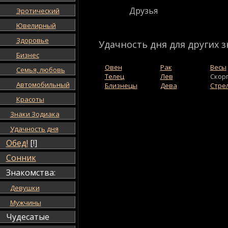
Друзья
Эротический
Ювелирный
Здоровье
Удачность дня для других з
Бизнес
Овен
Рак
Весы
Семья, любовь
Телец
Лев
Скор
Автомобильный
Близнецы
Дева
Стре
Красоты
Знаки Зодиака
Удачность дня
Обед!
[!]
Сонник
Знакомства:
Девушки
Мужчины
Чудесатые