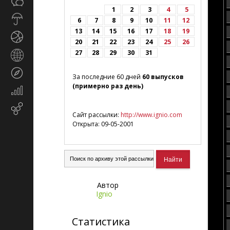
Общество
СМИ
1
2
3
4
5
Прогноз
6
7
8
9
10
11
12
погоды
13
14
15
16
17
18
19
Спорт
20
21
22
23
24
25
26
27
28
29
30
31
Страны
и
Туризм
регионы
За последние 60 дней
60 выпусков
(примерно раз день)
Экономика
и
Email-
финансы
Сайт рассылки:
http://www.ignio.com
маркетинг
Открыта: 09-05-2001
Автор
Ignio
Статистика