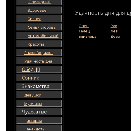
Ювелирный
Здоровье
Удачность дня для д
Бизнес
Овен
Рак
Семья, любовь
Телец
Лев
Автомобильный
Близнецы
Дева
Красоты
Знаки Зодиака
Удачность дня
Обед!
[!]
Сонник
Знакомства:
Девушки
Мужчины
Чудесатые
истории
анекдоты