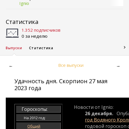
Ignio
Статистика
1.352 подписчиков
0 за неделю
Выпуски
Статистика
Все выпуски
←
→
Удачность дня. Скорпион 27 мая
2023 года
Новости от Ignio:
Гороскопы:
26 декабря.
Опуб
На 2012 год:
год Водяного Крол
годовой гороскоп с
Общий