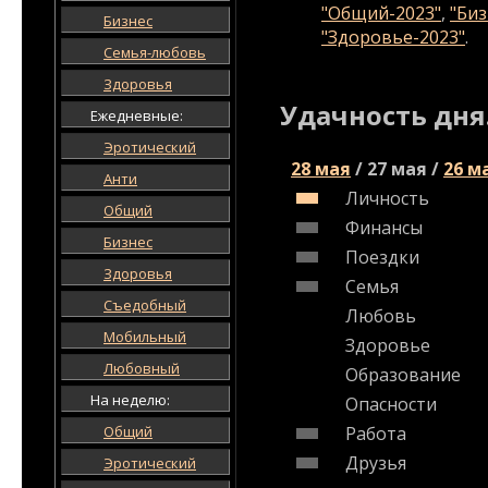
"Общий-2023"
,
"Биз
Бизнес
"Здоровье-2023"
.
Семья-любовь
Здоровья
Удачность дня
Ежедневные:
Эротический
28 мая
/
27 мая
/
26 м
Анти
Личность
Общий
Финансы
Бизнес
Поездки
Здоровья
Семья
Съедобный
Любовь
Мобильный
Здоровье
Любовный
Образование
На неделю:
Опасности
Общий
Работа
Друзья
Эротический