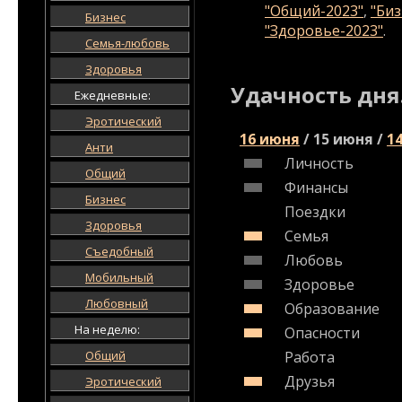
"Общий-2023"
,
"Биз
Бизнес
"Здоровье-2023"
.
Семья-любовь
Здоровья
Удачность дня
Ежедневные:
Эротический
16 июня
/
15 июня
/
1
Анти
Личность
Общий
Финансы
Бизнес
Поездки
Здоровья
Семья
Съедобный
Любовь
Мобильный
Здоровье
Любовный
Образование
На неделю:
Опасности
Общий
Работа
Друзья
Эротический