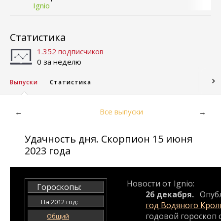
Ignio
Статистика
1.352 подписчиков
0 за неделю
Выпуски
Статистика
Все выпуски
←
→
Удачность дня. Скорпион 15 июня
2023 года
Новости от Ignio:
Гороскопы:
26 декабря.
Опуб
На 2012 год:
год Водяного Крол
годовой гороскоп с
Общий