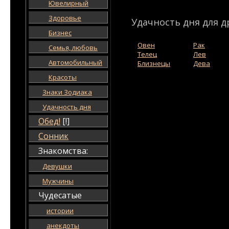
Ювелирный
Здоровье
Удачность дня для д
Бизнес
Овен
Рак
Семья, любовь
Телец
Лев
Автомобильный
Близнецы
Дева
Красоты
Знаки Зодиака
Удачность дня
Обед!
[!]
Сонник
Знакомства:
Девушки
Мужчины
Чудесатые
истории
анекдоты