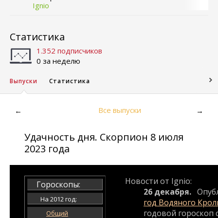
Ignio
Статистика
1.352 подписчиков
0 за неделю
Выпуски
Статистика
Все выпуски
←
→
Удачность дня. Скорпион 8 июля
2023 года
Новости от Ignio:
Гороскопы:
26 декабря.
Опуб
На 2012 год:
год Водяного Крол
годовой гороскоп с
Общий