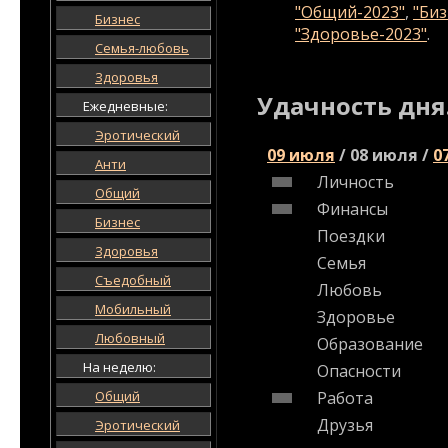
"Общий-2023"
,
"Биз
Бизнес
"Здоровье-2023"
.
Семья-любовь
Здоровья
Удачность дня
Ежедневные:
Эротический
09 июля
/
08 июля
/
0
Анти
Личность
Общий
Финансы
Бизнес
Поездки
Здоровья
Семья
Съедобный
Любовь
Мобильный
Здоровье
Любовный
Образование
На неделю:
Опасности
Общий
Работа
Друзья
Эротический