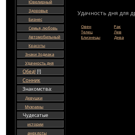
Ювелирный
Здоровье
Удачность дня для д
Бизнес
Овен
Рак
Семья, любовь
Телец
Лев
Автомобильный
Близнецы
Дева
Красоты
Знаки Зодиака
Удачность дня
Обед!
[!]
Сонник
Знакомства:
Девушки
Мужчины
Чудесатые
истории
анекдоты