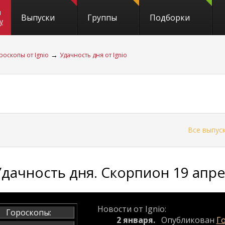
и
Выпуски
Группы
Подборки
y
→
роскопы от Ignio
Удачность дня от Ignio
←
Все выпус
Удачность дня. Скорпион 19 апре
Новости от Ignio:
Гороскопы:
2 января.
Опубликован
Го