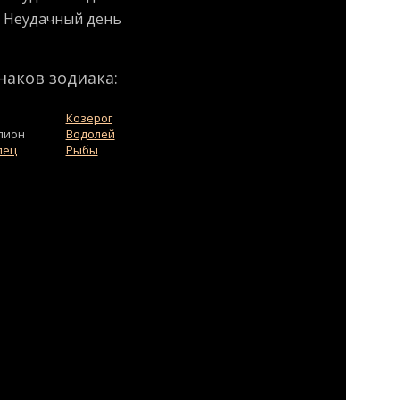
Неудачный день
наков зодиака:
Козерог
пион
Водолей
лец
Рыбы