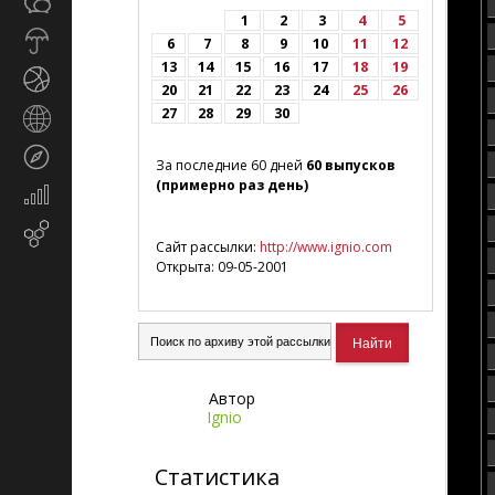
Общество
СМИ
1
2
3
4
5
Прогноз
6
7
8
9
10
11
12
погоды
13
14
15
16
17
18
19
Спорт
20
21
22
23
24
25
26
27
28
29
30
Страны
и
Туризм
регионы
За последние 60 дней
60 выпусков
(примерно раз день)
Экономика
и
Email-
финансы
Сайт рассылки:
http://www.ignio.com
маркетинг
Открыта: 09-05-2001
Автор
Ignio
Статистика