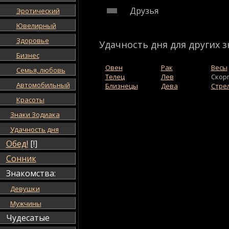
Друзья
Эротический
Ювелирный
Здоровье
Удачность дня для других з
Бизнес
Овен
Рак
Весы
Семья, любовь
Телец
Лев
Скор
Автомобильный
Близнецы
Дева
Стре
Красоты
Знаки Зодиака
Удачность дня
Обед!
[!]
Сонник
Знакомства:
Девушки
Мужчины
Чудесатые