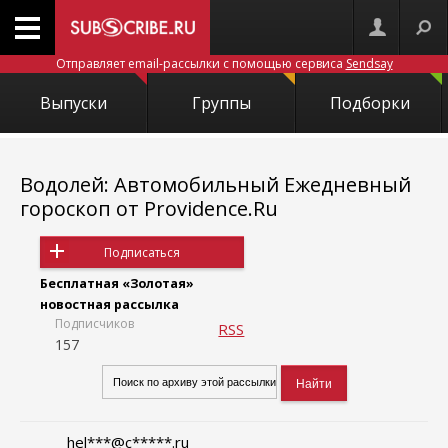
Отправляет email-рассылки с помощью сервиса
Sendsay
Выпуски
Группы
Подборки
Водолей: Автомобильный Ежедневный
гороскоп от Providence.Ru
Подписаться
Бесплатная «Золотая»
новостная рассылка
Подписчиков
RSS
157
hel***@c*****.ru