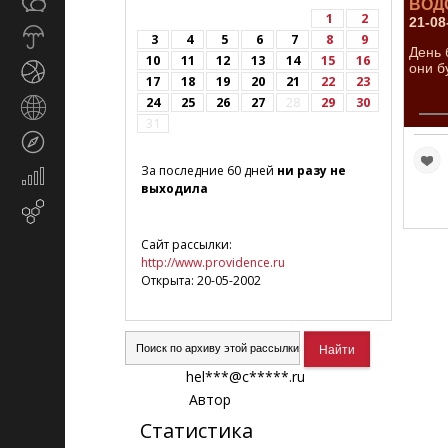
Общество
ВОД
СМИ
1
2
21-08
Прогноз
3
4
5
6
7
8
9
День 
погоды
10
11
12
13
14
15
16
они б
Спорт
17
18
19
20
21
22
23
24
25
26
27
28
29
30
Страны
31
и
Туризм
регионы
За последние 60 дней
ни разу не
Экономика
выходила
и
Email-
финансы
маркетинг
Сайт рассылки:
http://www.providence.ru
Открыта: 20-05-2002
hel***@c*****.ru
Автор
Статистика