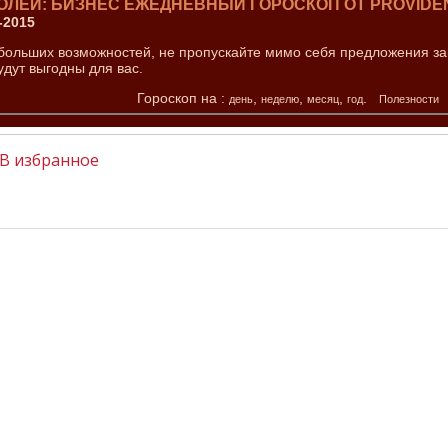
ОЛЕЙ: БИЗНЕС ЕЖЕДНЕВНЫЙ ГОРОСКОП ОТ PROVIDENC
-2015
больших возможностей, не пропускайте мимо себя предложения зак
удут выгодны для вас.
Гороскоп на :
,
,
,
.
день
неделю
месяц
год
Полезности
В избранное