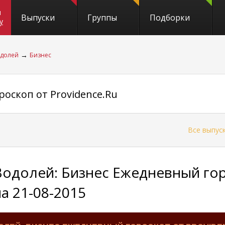
и
Выпуски
Группы
Подборки
y
→
долей
Бизнес
оскоп от Providence.Ru
←
Все выпус
Водолей: Бизнес Ежедневный гор
на 21-08-2015