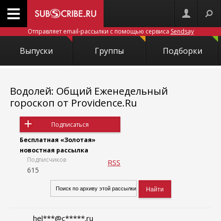
Отправляет email-рассылки с помощью сервиса
Sendsay
Выпуски
Группы
Подборки
Водолей: Общий Еженедельный
гороскоп от Providence.Ru
Подписаться
Бесплатная «Золотая»
новостная рассылка
Подписчиков
RSS
615
hel***@c*****.ru