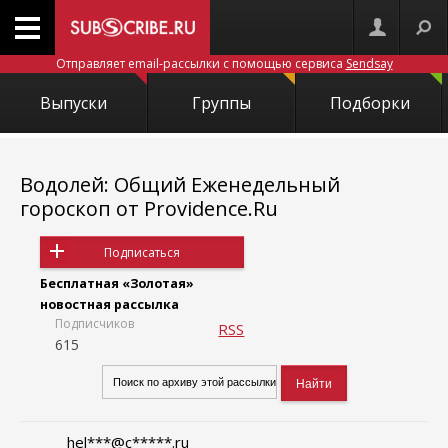
Отправляет email-рассылки с помощью сервиса
Sendsay
Выпуски
Группы
Подборки
Водолей: Общий Еженедельный
гороскоп от Providence.Ru
Подписаться
Бесплатная «Золотая»
новостная рассылка
Подписчиков
RSS
615
hel***@c*****.ru