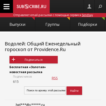
Отправляет email-рассылки с помощью сервиса
Sendsay
Выпуски
Группы
Подборки
Водолей: Общий Еженедельный
гороскоп от Providence.Ru
Подписаться
Бесплатная «Золотая»
новостная рассылка
Подписчиков
RSS
615
hel***@c*****.ru