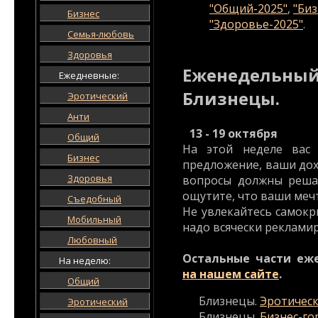
"Общий-2025"
,
"Биз
Бизнес
"Здоровье-2025"
.
Семья-любовь
Здоровья
Еженедельный
Ежедневные:
Близнецы.
Эротический
Анти
13 - 19 октября
Общий
На этой неделе вас
Бизнес
предложение, ваши дох
Здоровья
вопросы должны решат
ощутите, что ваши меч
Съедобный
Не увлекайтесь самокр
Мобильный
надо всячески реклами
Любовный
Остальные части еж
На неделю:
на нашем сайте
.
Общий
Близнецы.
Эротическ
Эротический
Близнецы.
Бизнес-го