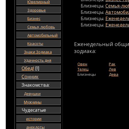
Ювелирный
Близнецы.
Семья-лю
Здоровье
Близнецы.
Автомоби
Близнецы.
Еженедел
Бизнес
Близнецы.
Еженедел
Семья, любовь
Автомобильный
Еженедельный общий
Красоты
зодиака:
Знаки Зодиака
Удачность дня
Овен
Рак
Обед!
[!]
Телец
Лев
Близнецы
Дева
Сонник
Знакомства:
Девушки
Мужчины
Чудесатые
истории
анекдоты