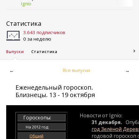
Ignio
Статистика
3.643 подписчиков
0 за неделю
Выпуски
Статистика
Все выпуски
←
→
Еженедельный гороскоп.
Близнецы. 13 - 19 октября
Новости от Ignio:
Гороскопы:
31 декабря.
Опуб
На 2012 год:
год Зелёной Дерев
годовой гороскоп с
Общий