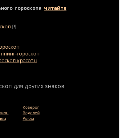
ьного гороскопа
читайте
скоп
[!]
ороскоп
ппинг-гороскоп
роскоп красоты
коп для других знаков
Козерог
пион
Водолей
лец
Рыбы