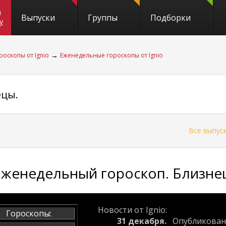
и
Выпуски
Группы
Подборки
y
→
роскопы от Ignio
Еженедельные гороскопы от Ignio
ецы.
←
Все выпус
Еженедельный гороскоп. Близнецы
Новости от Ignio:
Гороскопы:
31 декабря.
Опубликова