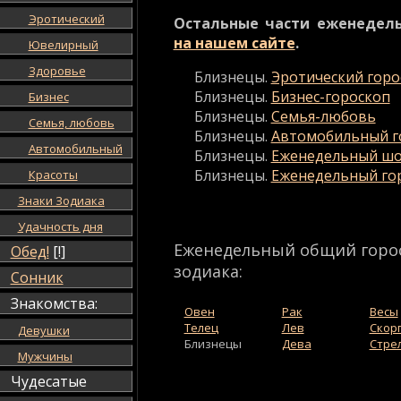
Эротический
Остальные части еженедел
на нашем сайте
.
Ювелирный
Здоровье
Близнецы.
Эротический горо
Близнецы.
Бизнес-гороскоп
Бизнес
Близнецы.
Семья-любовь
Семья, любовь
Близнецы.
Автомобильный г
Автомобильный
Близнецы.
Еженедельный шо
Близнецы.
Еженедельный го
Красоты
Знаки Зодиака
Удачность дня
Еженедельный общий горос
Обед!
[!]
зодиака:
Сонник
Знакомства:
Овен
Рак
Весы
Телец
Лев
Скор
Девушки
Близнецы
Дева
Стре
Мужчины
Чудесатые