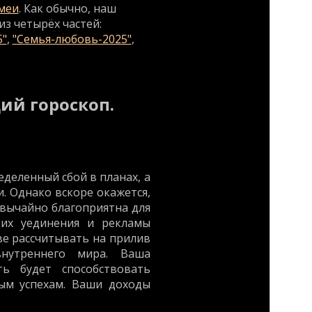
меи
. Как обычно, наш
из четырёх частей:
5"
,
"Семья-любовь-2025"
,
й гороскоп.
деленный сбой в планах, а
и. Однако вскоре окажется,
звычайно благоприятна для
щих уединения и рекламы
ве рассчитывать на прилив
нутреннего мира. Ваша
ть будет способствовать
ым успехам. Ваши доходы