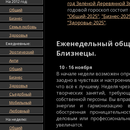
На 2012 год:
год Зелёной Деревянной З
годовой гороскоп состоит 
Общий
"Общий-2025"
,
"Бизнес-202
Бизнес
"Здоровье-2025"
.
Семья-любовь
Здоровья
Еженедельный общи
Ежедневные:
Близнецы.
Эротический
Анти
10 - 16 ноября
Общий
В начале недели возможен опре
Бизнес
заодно в чувствах и настроени
Здоровья
что всё к лучшему. Неделя чре
творческих занятий, требую
Съедобный
собственной персоны. Вы впра
Мобильный
энергии и гармонизацию в
Любовный
обостренная проницательнос
деловым или профессиональн
На неделю:
увеличатся.
Общий